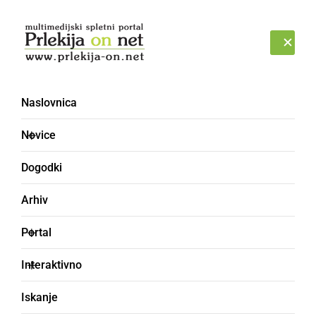
Prijava
PETEK, 7. AVGUST 2026
Naslovnica
Precedniške volitve [10] -
Novice
Forum
Dogodki
Arhiv
Portal
Interaktivno
Iskanje