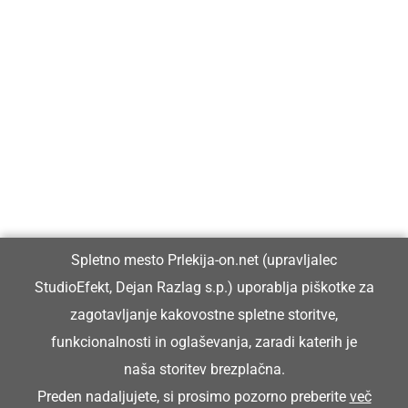
Prlekija-on.net je največji in najbolje obiskan spletni medij v
Prlekiji.
Vpisan je v razvid medijev, ki ga vodi Ministrstvo za kulturo
Republike Slovenije, pod zaporedno številko 1529.
Glavni in odgovorni urednik:
Spletno mesto Prlekija-on.net (upravljalec
Dejan Razlag
StudioEfekt, Dejan Razlag s.p.) uporablja piškotke za
info@prlekija-on.net
zagotavljanje kakovostne spletne storitve,
funkcionalnosti in oglaševanja, zaradi katerih je
naša storitev brezplačna.
Preden nadaljujete, si prosimo pozorno preberite
več