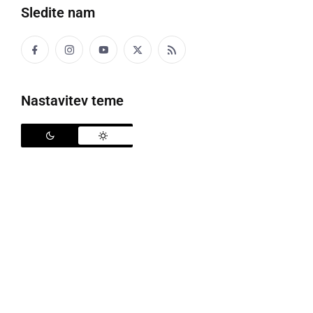
Sledite nam
Nastavitev teme
Zvončica
petek, 7. november 2008 ob 00:25
V ameriki je kak zgleja to samo biznis...ka se
ogromni penezi obročajo......pa sen si tuhtala
če je kampanja trajala 21 mescov se provi ka se
novoizvoljeni komej prav navodi na \"prestol\"
že je tü dirka za novega....to pa je bogme malo
skregano z zdravo pametjo:nezemljan: