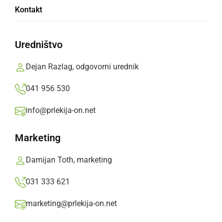
Kontakt
Uredništvo
Konferenca o participaciji otrok: Državljani
prihodnosti
Dejan Razlag, odgovorni urednik
041 956 530
info@prlekija-on.net
Marketing
Damijan Toth, marketing
031 333 621
marketing@prlekija-on.net