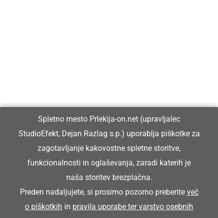
Prlekija-on.net je največji in najbolje obiskan spletni medij v
Prlekiji.
Vpisan je v razvid medijev, ki ga vodi Ministrstvo za kulturo
Republike Slovenije, pod zaporedno številko 1529.
Glavni in odgovorni urednik:
Spletno mesto Prlekija-on.net (upravljalec
Dejan Razlag
StudioEfekt, Dejan Razlag s.p.) uporablja piškotke za
info@prlekija-on.net
zagotavljanje kakovostne spletne storitve,
funkcionalnosti in oglaševanja, zaradi katerih je
naša storitev brezplačna.
Preden nadaljujete, si prosimo pozorno preberite
več
o piškotkih
in
pravila uporabe ter varstvo osebnih