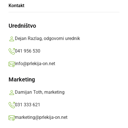
Kontakt
Uredništvo
Brezplačni WiFi4EU na enajstih lokacijah po
ljutomerski občini
Dejan Razlag, odgovorni urednik
041 956 530
info@prlekija-on.net
Marketing
Damijan Toth, marketing
031 333 621
marketing@prlekija-on.net