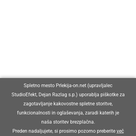
Prlekija-on.net je največji in najbolje obiskan spletni medij v
Prlekiji.
Vpisan je v razvid medijev, ki ga vodi Ministrstvo za kulturo
Republike Slovenije, pod zaporedno številko 1529.
Glavni in odgovorni urednik:
Spletno mesto Prlekija-on.net (upravljalec
Dejan Razlag
StudioEfekt, Dejan Razlag s.p.) uporablja piškotke za
info@prlekija-on.net
zagotavljanje kakovostne spletne storitve,
funkcionalnosti in oglaševanja, zaradi katerih je
naša storitev brezplačna.
Preden nadaljujete, si prosimo pozorno preberite
več