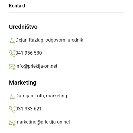
Kontakt
Uredništvo
20 let Nove legije s številnimi gosti
Dejan Razlag, odgovorni urednik
041 956 530
info@prlekija-on.net
Marketing
Damijan Toth, marketing
031 333 621
marketing@prlekija-on.net