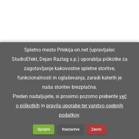
Spletno mesto Prlekija-on.net (upravljalec
StudioEfekt, Dejan Razlag s.p.) uporablja piškotke za
zagotavljanje kakovostne spletne storitve,
funkcionalnosti in oglaševanja, zaradi katerih je
naša storitev brezplačna.
Preden nadaljujete, si prosimo pozorno preberite
več
o piškotkih
in
pravila uporabe ter varstvo osebnih
podatkov
.
Sprejmi
Nastavitve
Zavrni