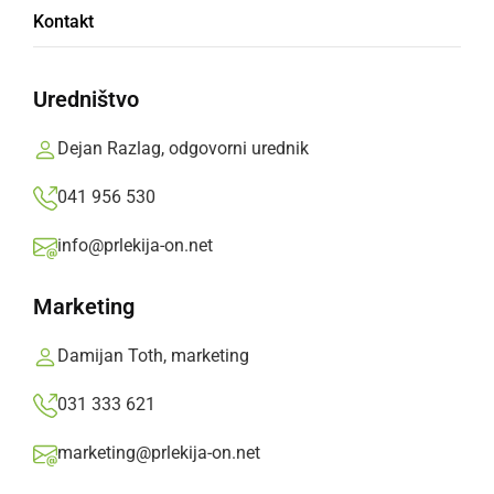
Kontakt
Uredništvo
ET nastopili v diskoteki Anton
Dejan Razlag, odgovorni urednik
041 956 530
info@prlekija-on.net
Marketing
Damijan Toth, marketing
031 333 621
marketing@prlekija-on.net