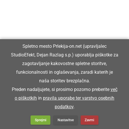
Spletno mesto Prlekija-on.net (upravljalec
StudioEfekt, Dejan Razlag s.p.) uporablja piškotke za
zagotavljanje kakovostne spletne storitve,
funkcionalnosti in oglaševanja, zaradi katerih je
naša storitev brezplačna.
Preden nadaljujete, si prosimo pozorno preberite
več
o piškotkih
in
pravila uporabe ter varstvo osebnih
podatkov
.
Sprejmi
Nastavitve
Zavrni