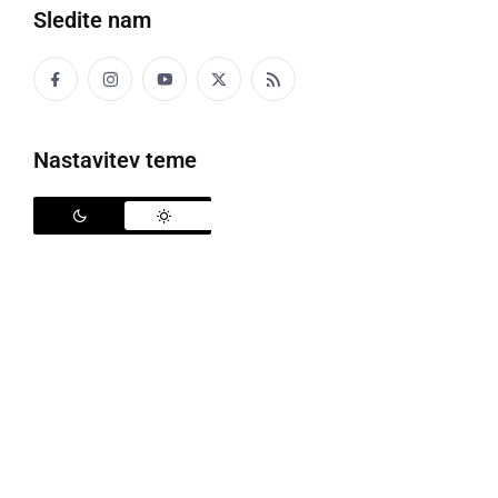
Cezanjevci
Sledite nam
Nastavitev teme
Silvestrovanje v Ljutomeru
Silvestrska vožnja MK Kamagot Radenci