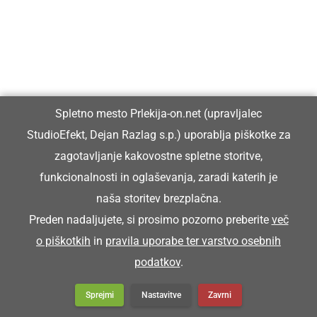
Zanimivosti
Spletno mesto Prlekija-on.net (upravljalec
StudioEfekt, Dejan Razlag s.p.) uporablja piškotke za
zagotavljanje kakovostne spletne storitve,
funkcionalnosti in oglaševanja, zaradi katerih je
naša storitev brezplačna.
Preden nadaljujete, si prosimo pozorno preberite
več
Prlekija-on.net je največji in najbolje obiskan spletni medij v
o piškotkih
in
pravila uporabe ter varstvo osebnih
Prlekiji.
podatkov
.
Vpisan je v razvid medijev, ki ga vodi Ministrstvo za kulturo
Sprejmi
Nastavitve
Zavrni
Republike Slovenije, pod zaporedno številko 1529.