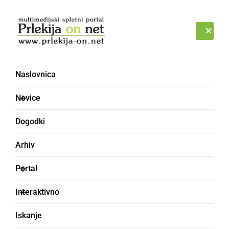
Prijava
SOBOTA, 8. AVGUST 2026
Naslovnica
2024 - Galerija
Novice
Dogodki
Arhiv
Portal
Interaktivno
Iskanje
««
‹
1
2
›
»»