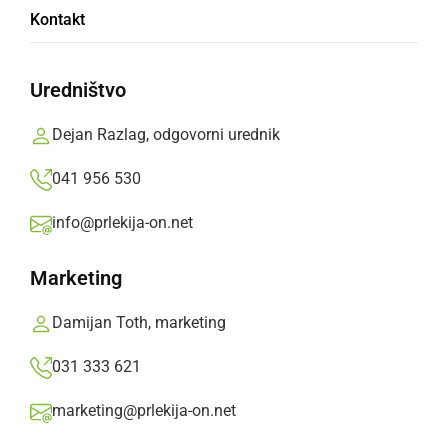
Kontakt
Uredništvo
Pomoč Janezu
Dejan Razlag, odgovorni urednik
041 956 530
info@prlekija-on.net
Prednovoletne judo priprave v Ljutomeru
Marketing
Damijan Toth, marketing
031 333 621
marketing@prlekija-on.net
Tehniški dan na OŠ Janka Ribiča