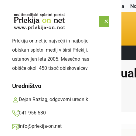
Naslovnica
No
Prlekija-on.net je največji in najbolje
obiskan spletni medij v širši Prlekiji,
Sledite nam:
ČETRTEK, 6. AVGUST 2026
ustanovljen leta 2005. Mesečno nas
obišče okoli 450 tisoč obiskovalcev.
Aktua
Uredništvo
Dejan Razlag, odgovorni urednik
041 956 530
info@prlekija-on.net