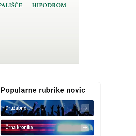
Popularne rubrike novic
Družabno
Črna kronika