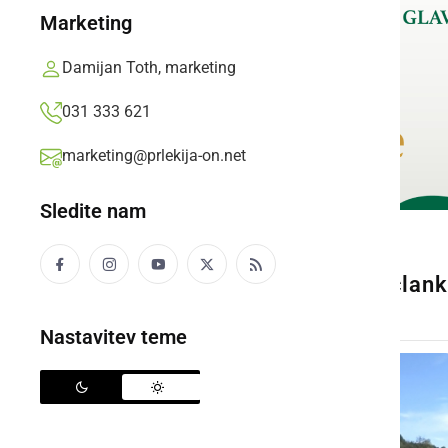
Marketing
Damijan Toth, marketing
031 333 621
marketing@prlekija-on.net
Sledite nam
Ta galerija je povezana s član
Nastavitev teme