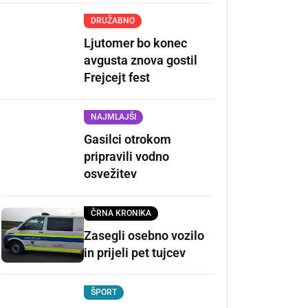
DRUŽABNO
Ljutomer bo konec
avgusta znova gostil
Frejcejt fest
NAJMLAJŠI
Gasilci otrokom
pripravili vodno
osvežitev
ČRNA KRONIKA
Zasegli osebno vozilo
in prijeli pet tujcev
ŠPORT