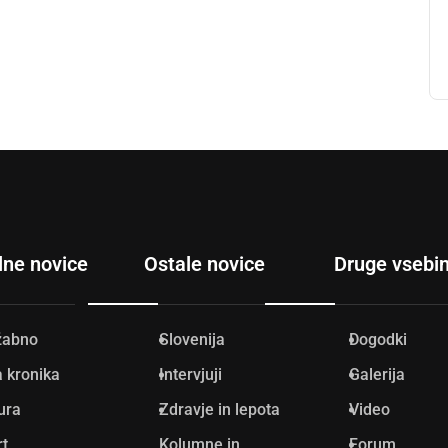
lne novice
Ostale novice
Druge vsebi
žabno
Slovenija
Dogodki
 kronika
Intervjuji
Galerija
ura
Zdravje in lepota
Video
rt
Kolumne in
Forum