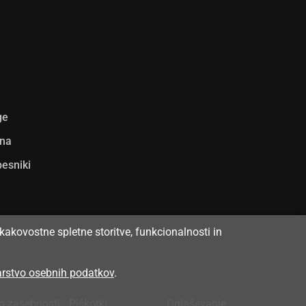
ge
ina
pesniki
kakovostne spletne storitve, funkcionalnosti in
varstvo osebnih podatkov
.
 o zasebnosti
•
Piškotki
Oglaševanje