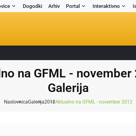
vice
Dogodki
Arhiv
Portal
Interaktivno
I
lno na GFML - november 
Galerija
Naslovnica
Galerija
2012
Aktualno na GFML - november 2012