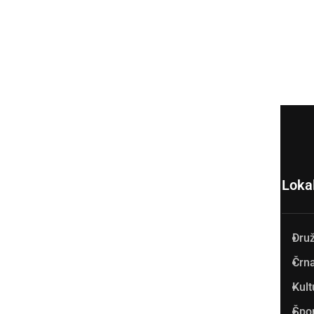
Loka
Dru
Prlekija-on.net je največji in
Črna
najbolje obiskan spletni medij
Kult
v Prlekiji.
Špo