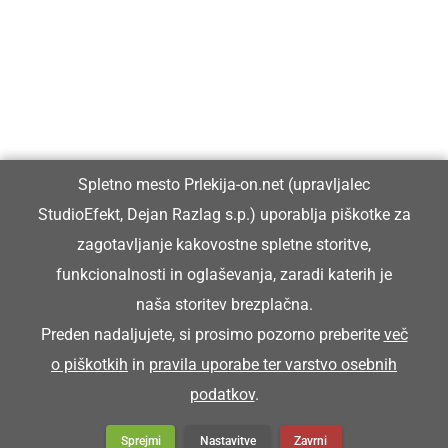
Prlekiji.
Vpisan je v razvid medijev, ki ga vodi Ministrstvo za kulturo
Republike Slovenije, pod zaporedno številko 1529.
Glavni in odgovorni urednik:
Spletno mesto Prlekija-on.net (upravljalec
Dejan Razlag
StudioEfekt, Dejan Razlag s.p.) uporablja piškotke za
info@prlekija-on.net
zagotavljanje kakovostne spletne storitve,
funkcionalnosti in oglaševanja, zaradi katerih je
naša storitev brezplačna.
Preden nadaljujete, si prosimo pozorno preberite
več
o piškotkih
in
pravila uporabe ter varstvo osebnih
© Prlekija-on.net | 2005 - 2026 | Vse pravice pridržane |
podatkov
.
info@prlekija-on.net
Splošni pogoji
•
Izjava o zasebnosti
•
Piškotki
Oglaševanje
Sprejmi
Nastavitve
Zavrni