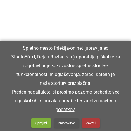
Vpisan je v razvid medijev, ki ga vodi Ministrstvo za kulturo
Republike Slovenije, pod zaporedno številko 1529.
Glavni in odgovorni urednik:
Spletno mesto Prlekija-on.net (upravljalec
Dejan Razlag
StudioEfekt, Dejan Razlag s.p.) uporablja piškotke za
info@prlekija-on.net
zagotavljanje kakovostne spletne storitve,
funkcionalnosti in oglaševanja, zaradi katerih je
naša storitev brezplačna.
Preden nadaljujete, si prosimo pozorno preberite
več
o piškotkih
in
pravila uporabe ter varstvo osebnih
© Prlekija-on.net | 2005 - 2026 | Vse pravice pridržane |
podatkov
.
info@prlekija-on.net
Splošni pogoji
•
Izjava o zasebnosti
•
Piškotki
Oglaševanje
Sprejmi
Nastavitve
Zavrni