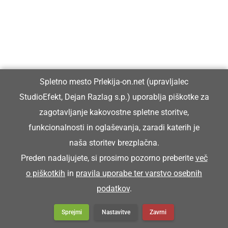
Spletno mesto Prlekija-on.net (upravljalec
StudioEfekt, Dejan Razlag s.p.) uporablja piškotke za
zagotavljanje kakovostne spletne storitve,
funkcionalnosti in oglaševanja, zaradi katerih je
naša storitev brezplačna.
Preden nadaljujete, si prosimo pozorno preberite
več
o piškotkih
in
pravila uporabe ter varstvo osebnih
podatkov
.
Sprejmi
Nastavitve
Zavrni