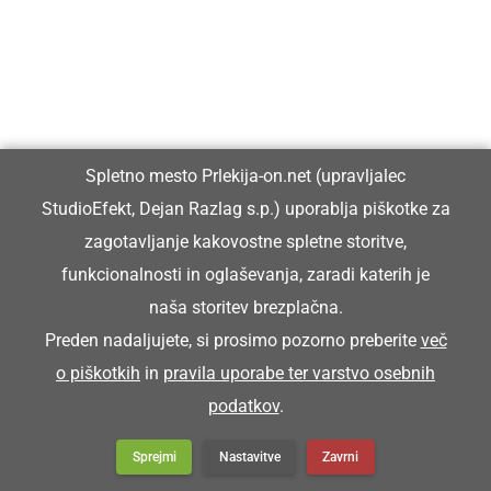
Črna kronika
Kultura
Spletno mesto Prlekija-on.net (upravljalec
Šport
StudioEfekt, Dejan Razlag s.p.) uporablja piškotke za
zagotavljanje kakovostne spletne storitve,
Politika
funkcionalnosti in oglaševanja, zaradi katerih je
naša storitev brezplačna.
Gospodarstvo
Preden nadaljujete, si prosimo pozorno preberite
več
o piškotkih
in
pravila uporabe ter varstvo osebnih
Narava
podatkov
.
Zanimivosti
Sprejmi
Nastavitve
Zavrni