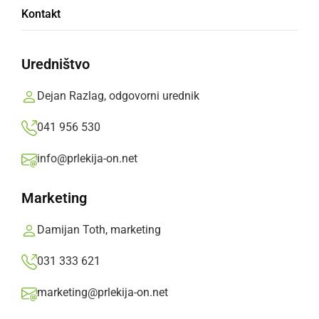
Kontakt
Uredništvo
Miklavževanje z VDC Ormož
Dejan Razlag, odgovorni urednik
041 956 530
info@prlekija-on.net
Marketing
Damijan Toth, marketing
031 333 621
marketing@prlekija-on.net