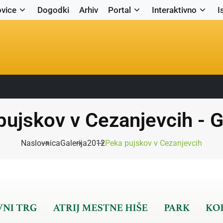
vice
Dogodki
Arhiv
Portal
Interaktivno
I
ujskov v Cezanjevcih - G
Naslovnica
Galerija
2012
Peka pujskov v Cezanjevcih