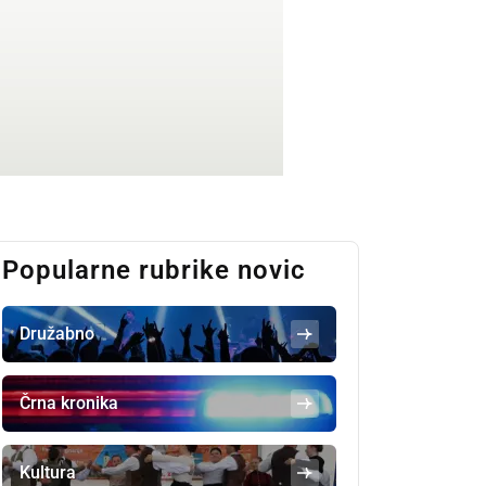
Popularne rubrike novic
Družabno
Črna kronika
Kultura