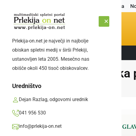
Naslovnica
No
Prlekija-on.net je največji in najbolje
obiskan spletni medij v širši Prlekiji,
Sledite nam:
ČETRTEK, 6. AVGUST 2026
ustanovljen leta 2005. Mesečno nas
obišče okoli 450 tisoč obiskovalcev.
Peka p
Uredništvo
Dejan Razlag, odgovorni urednik
041 956 530
info@prlekija-on.net