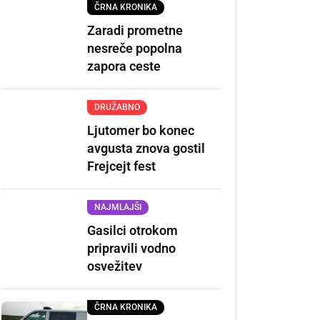
ČRNA KRONIKA
Zaradi prometne
nesreče popolna
zapora ceste
DRUŽABNO
Ljutomer bo konec
avgusta znova gostil
Frejcejt fest
NAJMLAJŠI
Gasilci otrokom
pripravili vodno
osvežitev
ČRNA KRONIKA