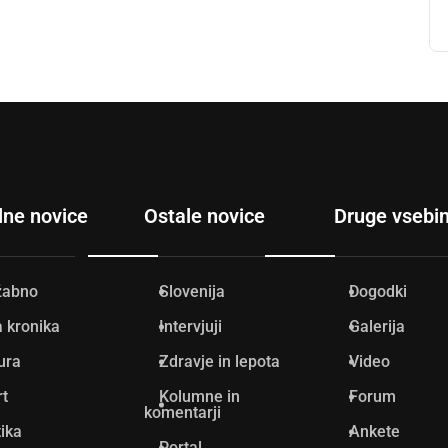
lne novice
Ostale novice
Druge vsebi
žabno
Slovenija
Dogodki
 kronika
Intervjuji
Galerija
ura
Zdravje in lepota
Video
rt
Kolumne in
Forum
komentarji
tika
Ankete
Portal