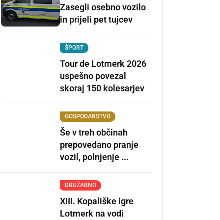
Zasegli osebno vozilo
in prijeli pet tujcev
ŠPORT
Tour de Lotmerk 2026
uspešno povezal
skoraj 150 kolesarjev
GOSPODARSTVO
Še v treh občinah
prepovedano pranje
vozil, polnjenje ...
DRUŽABNO
XIII. Kopališke igre
Lotmerk na vodi