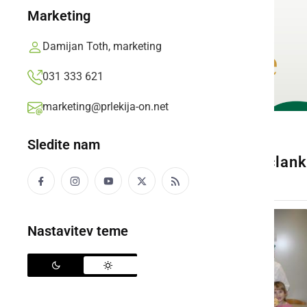
Marketing
Damijan Toth, marketing
031 333 621
marketing@prlekija-on.net
Sledite nam
Ta galerija je povezana s član
Nastavitev teme