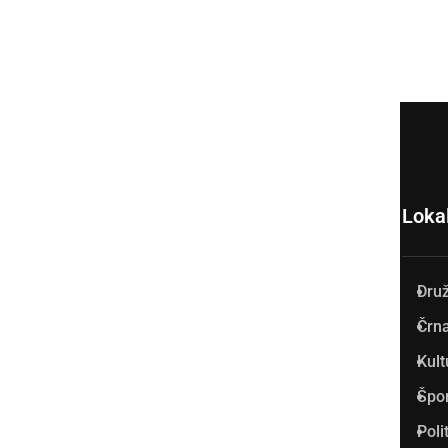
Loka
Dru
Prlekija-on.net je največji in
Črna
najbolje obiskan spletni medij
Kult
v Prlekiji.
Špo
Vpisan je v razvid medijev, ki
Poli