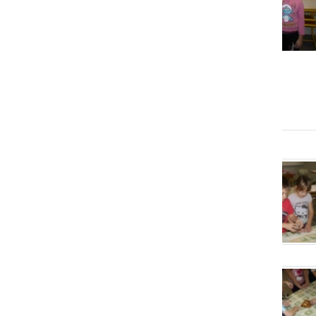
Pekli pujske za srečo