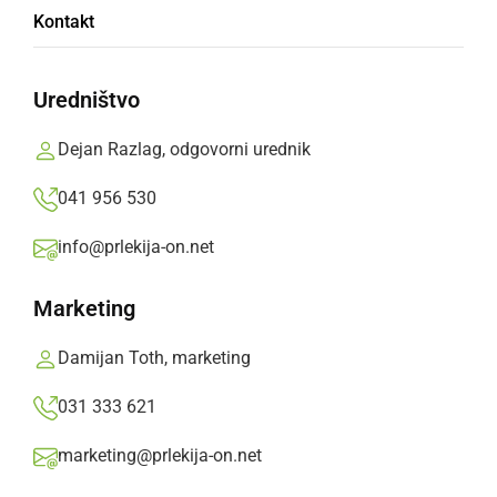
Kontakt
Uredništvo
Dedek Mraz v vrtcu Radenci
Dejan Razlag, odgovorni urednik
041 956 530
info@prlekija-on.net
Marketing
Damijan Toth, marketing
031 333 621
marketing@prlekija-on.net