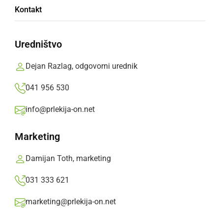
Kontakt
Uredništvo
Močan veter podiral drogove in drevesa ter
odkrival strehe
Dejan Razlag, odgovorni urednik
041 956 530
info@prlekija-on.net
Marketing
Damijan Toth, marketing
031 333 621
marketing@prlekija-on.net