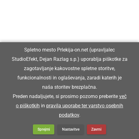
Spletno mesto Prlekija-on.net (upravljalec
StudioEfekt, Dejan Razlag s.p.) uporablja piškotke za
zagotavljanje kakovostne spletne storitve,
funkcionalnosti in oglaševanja, zaradi katerih je
naša storitev brezplačna.
Preden nadaljujete, si prosimo pozorno preberite
več
o piškotkih
in
pravila uporabe ter varstvo osebnih
podatkov
.
Sprejmi
Nastavitve
Zavrni