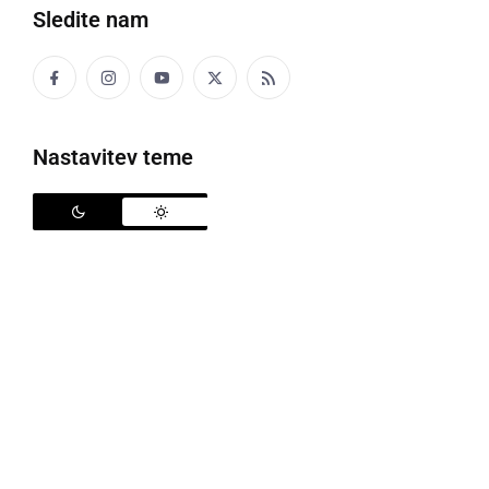
Sledite nam
Sziget Festival 2022
Nastavitev teme
Letos se je ponovno zvrstil tudi
Sziget Festival
, ki je
bil zadnjič leta 2019 in katerega je obiskala
nepredstavljivo velika množica obiskovalcev.
Odpravili smo se na največji festival na Madžarskem,
ki se je odvijal v Budimpešti na otoku svobode. Letos
je festival potekal od 10. do 15. avgusta.
Festival je postregel s številnimi zvenečimi imeni
svetovnega formata kot so
Dua Lipa
,
Kings Of Leon
,