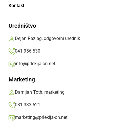
Kontakt
450.000 obiskovalcev
Uredništvo
Odpravili smo se na največji festival na
Madžarskem, Sziget Festival, ki se je odvijal v
Dejan Razlag, odgovorni urednik
Budimpešti na otoku svobode. Letos je festival
041 956 530
potekal od 10. do 15. avgusta.
info@prlekija-on.net
Prlekija-on.net,
sreda, 17. avgust 2022 ob 20:39
Marketing
Damijan Toth, marketing
031 333 621
marketing@prlekija-on.net