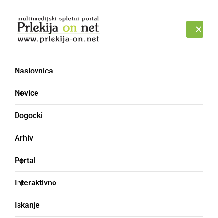
Prijava
SOBOTA, 8. AVGUST 2026
Naslovnica
Novice
Dogodki
Arhiv
GLOBALNO
Portal
Obiskali smo Sziget
Interaktivno
Festival, na katerem je
Iskanje
letos bilo več kot