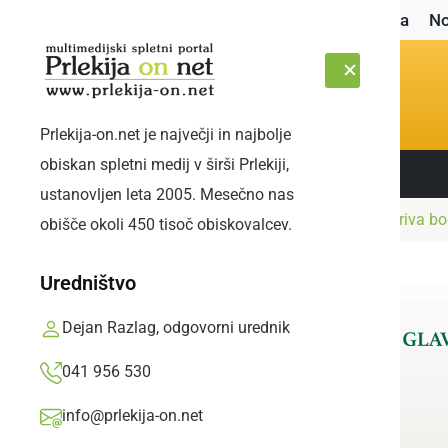
Naslovnica
No
Prlekija-on.net je največji in najbolje
obiskan spletni medij v širši Prlekiji,
Sledite nam:
PETEK, 7. AVGUST 2026
ustanovljen leta 2005. Mesečno nas
Naslovnica
Popotnik
Tower of London skriva bo
obišče okoli 450 tisoč obiskovalcev.
Uredništvo
Dejan Razlag, odgovorni urednik
041 956 530
info@prlekija-on.net