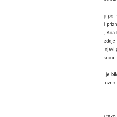
Henrik VIII. se je v svoji močni želji p
usmrtitvami vseh, ki ga niso hoteli pri
usodo doživela njegova druga žena, Ana Bol
štirimi drugimi zaradi domnevne izdaje
Howard, Henrikovo peto ženo. V trdnjavi pa s
zaradi kraljevskega porekla pretnja kroni.
Zadnje obglavljenje na Tower Hillu je bi
državna kaznilnica in med prvo svetovno v
znotraj obzidja umrla avgusta 1941.
Kraljeva straža – Yeomen pazniki
V trdnjavi so bili od samega začetka tako 