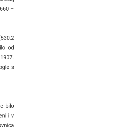
1660 –
530,2
ilo od
 1907.
ogle s
e bilo
nili v
ovnica