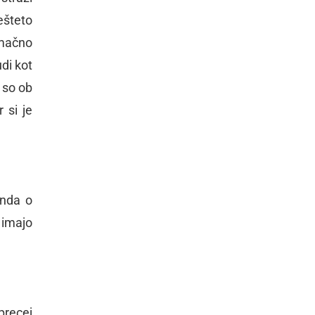
ešteto
emačno
di kot
a so ob
r si je
genda o
 imajo
precej