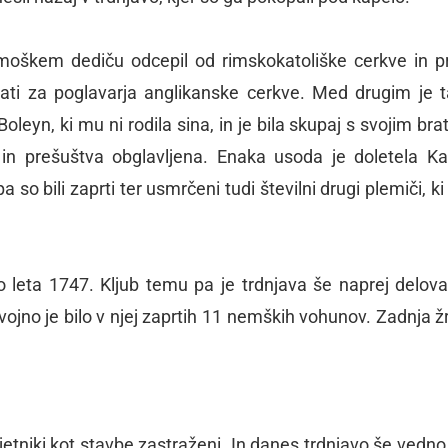
o moškem dediču odcepil od rimskokatoliške cerkve in pr
znati za poglavarja anglikanske cerkve. Med drugim je 
eyn, ki mu ni rodila sina, in je bila skupaj s svojim bra
 in prešuštva obglavljena. Enaka usoda je doletela Ka
o bili zaprti ter usmrčeni tudi številni drugi plemiči, ki 
lo leta 1747. Kljub temu pa je trdnjava še naprej delova
ojno je bilo v njej zaprtih 11 nemških vohunov. Zadnja žr
jetniki kot stavbe zastraženi. In danes trdnjavo še vedno 