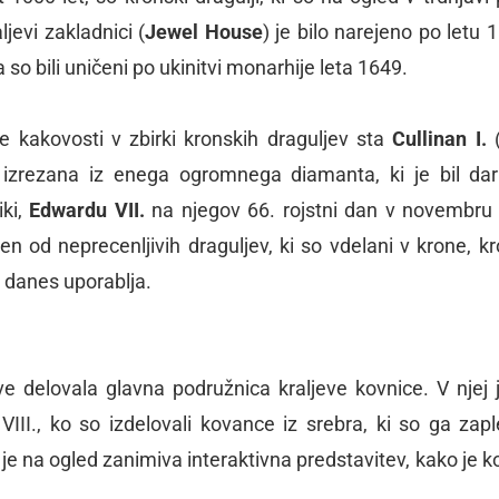
jevi zakladnici (
Jewel House
) je bilo narejeno po letu 
 so bili uničeni po ukinitvi monarhije leta 1649.
 kakovosti v zbirki kronskih draguljev sta
Cullinan I.
(
 izrezana iz enega ogromnega diamanta, ki je bil dar
iki,
Edwardu VII.
na njegov 66. rojstni dan v novembru
eden od neprecenljivih draguljev, ki so vdelani v krone, kr
še danes uporablja.
ve delovala glavna podružnica kraljeve kovnice. V njej j
II., ko so izdelovali kovance iz srebra, ki so ga zaple
 na ogled zanimiva interaktivna predstavitev, kako je k