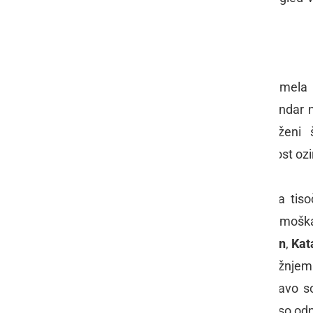
izdelani za
Henrika VIII
.
Trdnjava kot kraljevi zapor
Londonska trdnjava je vseskozi imela
zapornika je sprejela leta 1100. Venda
uglednimi priporniki so bili poraženi 
dostojanstveniki, ki so padli v nemilost ozi
Čeprav je bilo v trdnjavi zaprtih na tis
obglavljenih samo pet žensk in dva moška,
teh žensk so bile kraljice,
Ana Boleyn
,
Kat
obglavljenjem, je potekala na bližnje
neukrotljive množice. Odsekano glavo so
London Bridge
, brezglavo truplo pa so odn