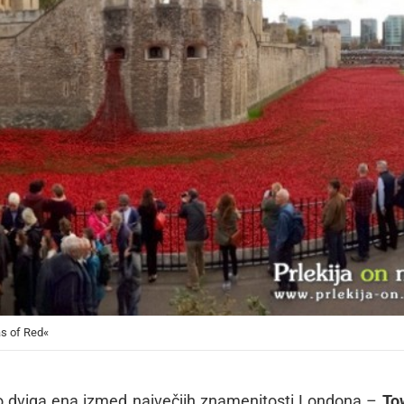
as of Red«
dviga ena izmed največjih znamenitosti Londona –
To