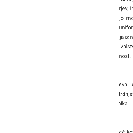
ta posebna skupina kraljevih stražarjev,
zgodb in informacij, saj te popeljejo 
zgodbo. Oblečeni so v viktorijanske unifo
''
Beefeaters
''. Ta njihov vzdevek izhaja iz 
vsej lakoti, ki je pestila ostalo prebivalst
seveda vladar zagotovil njihovo lojalnost.
Legenda o krokarjih
Charles II
je bil tisti, ki je prvi zahteval,
krokarjih pravi, da bo kraljestvo in trdnj
pristrižena krila in posebnega oskrbnika.
Kronski dragulji
Čeprav je tradicija kronanja stara več kot