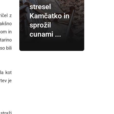
stresel
Kamčatko in
ičel z
sprožil
takšno
tom in
cunami ...
tarino
so bili
la kot
tev je
straži