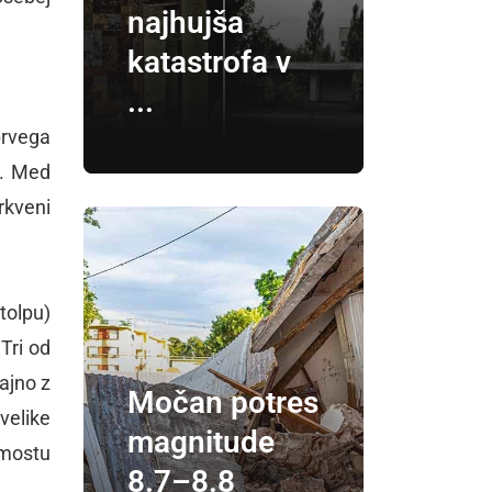
najhujša
katastrofa v
...
prvega
m. Med
rkveni
tolpu)
Tri od
ajno z
Močan potres
velike
magnitude
 mostu
8.7–8.8