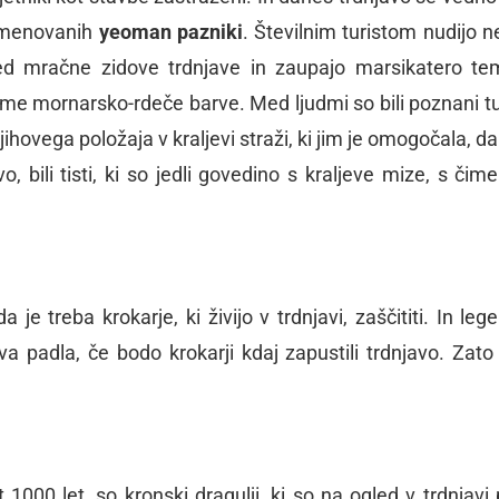
 imenovanih
yeoman pazniki
. Številnim turistom nudijo n
med mračne zidove trdnjave in zaupajo marsikatero t
rme mornarsko-rdeče barve. Med ljudmi so bili poznani tu
njihovega položaja v kraljevi straži, ki jim je omogočala, d
vo, bili tisti, ki so jedli govedino s kraljeve mize, s čime
 da je treba krokarje, ki živijo v trdnjavi, zaščititi. In le
ava padla, če bodo krokarji kdaj zapustili trdnjavo. Zato
 1000 let, so kronski dragulji, ki so na ogled v trdnjavi 