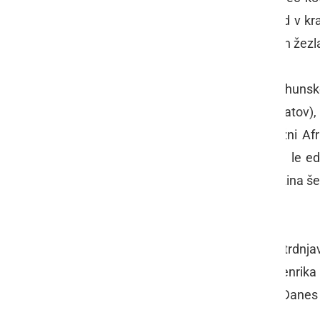
moderni. Skoraj vse, kar je na ogled v kral
vse prejšnje krone, krogle s križem in žezla
Dva največja brušena diamanta vrhunske
karatov) in
Cullinan II.
(317,4 karatov),
predsednika Vlade Transvaal v Južni Afr
Cullinan I. je največji na svetu in je le 
križem in žezla, ki jih kraljevska družina 
Kraljeva kovnica – Royal Mint
Več kot 500 let je znotraj obzidja trdnja
najbolj živahno med vladanjem Henrika VI
nedavno razpuščenih samostanih. Danes je
delovala.