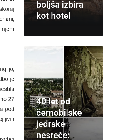
boljša izbira
skoraj
kot hotel
rjani,
 v njem
glijo,
dbo je
estila
ino 27
40 let od
na pod
černobilske
jljivih
jedrske
nesreče:
osebej