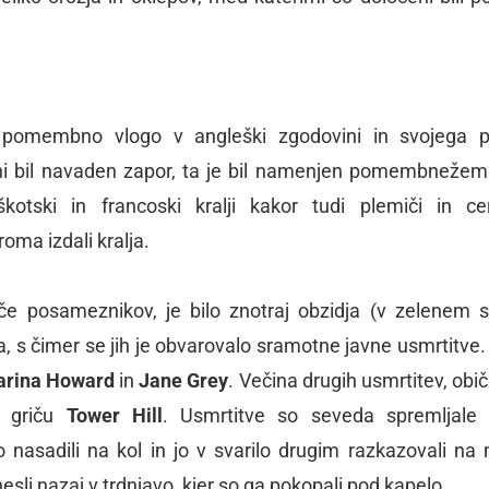
 pomembno vlogo v angleški zgodovini in svojega 
r ni bil navaden zapor, ta je bil namenjen pomembneže
škotski in francoski kralji kakor tudi plemiči in ce
roma izdali kralja.
oče posameznikov, je bilo znotraj obzidja (v zelenem s
 s čimer se jih je obvarovalo sramotne javne usmrtitve. 
arina Howard
in
Jane Grey
. Večina drugih usmrtitev, obič
m griču
Tower Hill
. Usmrtitve so seveda spremljale 
 nasadili na kol in jo v svarilo drugim razkazovali na
esli nazaj v trdnjavo, kjer so ga pokopali pod kapelo.