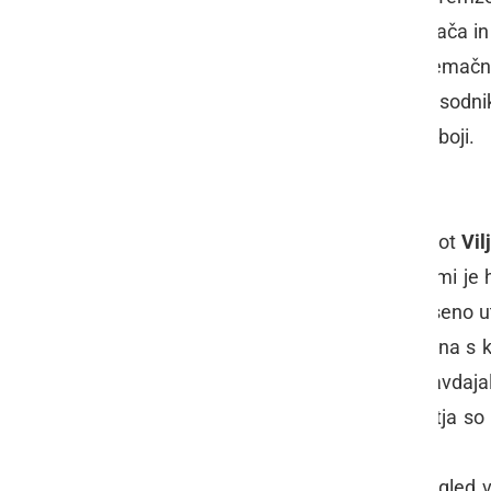
London
. Ta veličastna trdnjava, palača in
tisoč let. Znana je predvsem kot temačna u
cerkveni dostojanstveniki, politiki in sodni
dogajale tako usmrtitve kakor tudi uboji.
Bela trdnjava – White Tower
Ko je
Viljem I. Angleški
, znan tudi kot
Vil
je zgradil številne gradove, s katerimi j
postavil ravno v Londonu. Sprva leseno u
velikanska kamnita zgradba, zgrajena s 
metrov je tamkajšnje prebivalce navdaja
imenom
Bela trdnjava
. Skozi stoletja so
trdnjav v Evropi.
Danes v treh nadstropjih nudi na ogled v