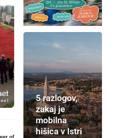
5 razlogov,
zakaj je
mobilna
hišica v Istri
wer of