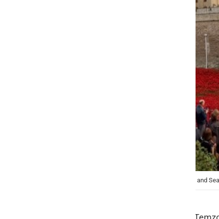
Tower of London z instalacijo »Blood Swept Lands and Se
V vzhodnem delu Londona se nad Temzo 