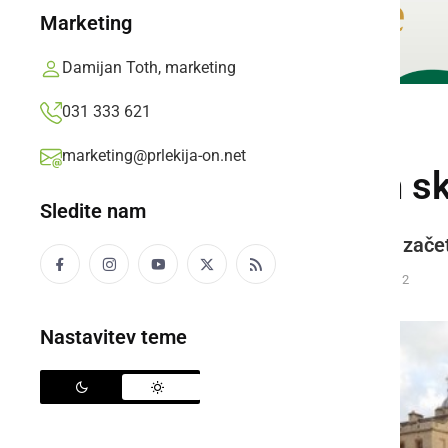
Marketing
Damijan Toth, marketing
031 333 621
GLOBALNO
marketing@prlekija-on.net
Tower of London sk
Sledite nam
In se letos spominja 100 letnice zač
Karmen Razlag,
sobota, 20. december 2014 ob 16:12
Nastavitev teme