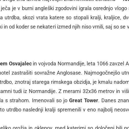
 ječa je v burni angleški zgodovini igrala osrednjo vlogo 
trdba, skozi vrata katere so stopali kralji, kraljice, dvo
ki in od koder se nekateri izmed njih niso vrnili, saj so se
jem Osvajalec
in vojvoda Normandije, leta 1066 zavzel An
e hotel zastrašiti sovražne Anglosase. Najmogočnejšo utr
trdbo, znotraj starega rimskega obzidja, je kmalu nadom
kamni tudi iz Normandije. Z merami 32x36 metrov in viš
la s strahom. Imenovali so jo
Great Tower
. Danes zna
 to utrdbo naslednji kralji spremenili v eno najbolj neosvo
eliko orožja in oklepov, med katerimi so določeni bili p