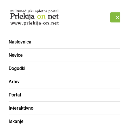
Prijava
NEDELJA, 9. AVGUST 2026
Naslovnica
Novice
Dogodki
Arhiv
ZANIMIVOSTI
Portal
V Obrežu so orali po
Interaktivno
starem
Iskanje