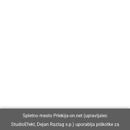
Prlekija-on.net je največji in najbolje obiskan spletni medij v
Prlekiji.
Vpisan je v razvid medijev, ki ga vodi Ministrstvo za kulturo
Republike Slovenije, pod zaporedno številko 1529.
Glavni in odgovorni urednik:
Spletno mesto Prlekija-on.net (upravljalec
Dejan Razlag
StudioEfekt, Dejan Razlag s.p.) uporablja piškotke za
info@prlekija-on.net