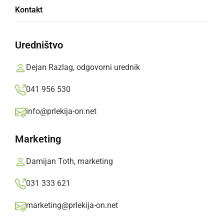
Kontakt
Končano 41. ocenjevanje Vino Slovenija Gornja
Radgona in 5. ocenjevanje Vino Slovenije
Uredništvo
Gornja Radgona Bio
Dejan Razlag, odgovorni urednik
Branko Košti,
nedelja, 2. avgust 2015 ob 13:58
041 956 530
info@prlekija-on.net
»
Izberite
Prlekijo
kot svoj prednostni vir na Googlu
Marketing
Damijan Toth, marketing
031 333 621
marketing@prlekija-on.net