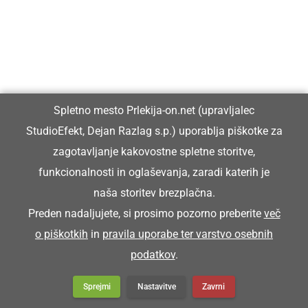
Prlekija-on.net je največji in najbolje obiskan spletni medij v
Prlekiji.
Vpisan je v razvid medijev, ki ga vodi Ministrstvo za kulturo
Republike Slovenije, pod zaporedno številko 1529.
Spletno mesto Prlekija-on.net (upravljalec
StudioEfekt, Dejan Razlag s.p.) uporablja piškotke za
Glavni in odgovorni urednik:
zagotavljanje kakovostne spletne storitve,
Dejan Razlag
funkcionalnosti in oglaševanja, zaradi katerih je
info@prlekija-on.net
naša storitev brezplačna.
Preden nadaljujete, si prosimo pozorno preberite
več
o piškotkih
in
pravila uporabe ter varstvo osebnih
podatkov
.
Sprejmi
Nastavitve
Zavrni
© Prlekija-on.net | 2005 - 2026 | Vse pravice pridržane |