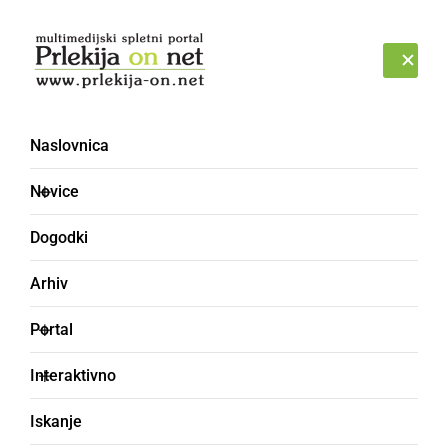
Prijava
ČETRTEK, 6. AVGUST 2026
Naslovnica
Novice
Dogodki
Arhiv
GOSPODARSTVO
Portal
Zlati radgonski penini
Interaktivno
kar trije naslovi
Iskanje
šampiona