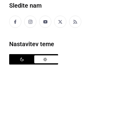
Sledite nam
Že okroglih deset let se z glasbo in petjem
profesionalno ukvarja srednješolec
Mark Tivadar
iz
Malih Bakovec pri Murski Soboti. Na njegovi glasbeni
Nastavitev teme
poti so mu v veliko podporo starši, stari starši,
podjetje Falkon
Jožefa Žigerta
iz Očeslavec v Občini
Gornja Radgona, sestra
Melanie
in številni prijatelji.
Doslej je
Mark
posnel že štiri videospote
(»Disco in
harmonika«; »Facebook in
pajdašica«; »Kjer je pijača,
tam smo mi«; »Danes se bom veselil«
), letos, pred
kratkim, pa petega, ki ga je naslovil
»Slovenija«
.
Snemanja zanj je opravil v različnih slovenskih krajih,