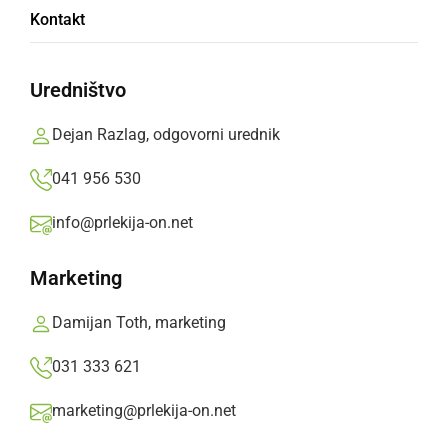
»
Izberite
Prlekijo
kot svoj prednostni vir na Googlu
Kontakt
Video: Farmtech Veržej - Zavrč
Uredništvo
S klikom naložite video (lahko uporablja piškotke)
Dejan Razlag, odgovorni urednik
041 956 530
info@prlekija-on.net
Marketing
Veržej in Zavrč sta se večkrat pomerila v tretji ligi in na prijateljskih tekmah
Damijan Toth, marketing
031 333 621
V petek so izžrebali tekme 2. kroga Pokala Slovenije.
marketing@prlekija-on.net
Žreb je določil, da se bo
Farmtech Veržej
, ki je v
sredo
izločil Izolo
, 9. ali 16. septembra pomeril proti