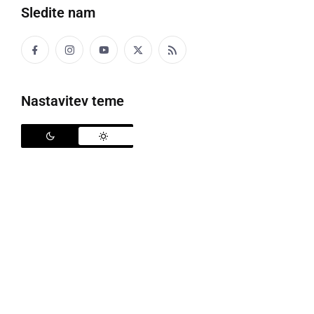
Sledite nam
Zavrču. Muri bo nasproti stalo Celje, Maribor gre v
Tolmin, Olimpija pa v Ivančno Gorico. Edini
prvoligaški par je Rudar Velenje - Krka.
Nastavitev teme
2. krog, 9. september:
Farmtech Veržej
- Zavrč
Zarica Kranj - Luka Koper
Drava Ptuj - Triglav Kranj
Ivančna Gorica - Olimpija Ljubljana
Ilirija Extra Lux - Domžale
Rudar Velenje - Krka
TKK Tolmin - Maribor
Mura - Celje