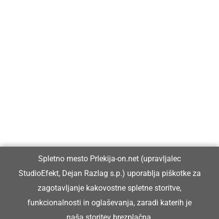
Prlekija-on.net je največji in najbolje obiskan spletni medij v
Prlekiji.
Vpisan je v razvid medijev, ki ga vodi Ministrstvo za kulturo
Republike Slovenije, pod zaporedno številko 1529.
Glavni in odgovorni urednik:
Spletno mesto Prlekija-on.net (upravljalec
Dejan Razlag
StudioEfekt, Dejan Razlag s.p.) uporablja piškotke za
info@prlekija-on.net
zagotavljanje kakovostne spletne storitve,
funkcionalnosti in oglaševanja, zaradi katerih je
naša storitev brezplačna.