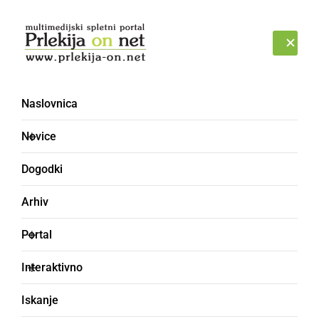
Prijava
ČETRTEK, 6. AVGUST 2026
Naslovnica
Novice
Dogodki
Arhiv
ŠPORT
Portal
Funkcionarji so se merili
Interaktivno
v nogometu
Iskanje