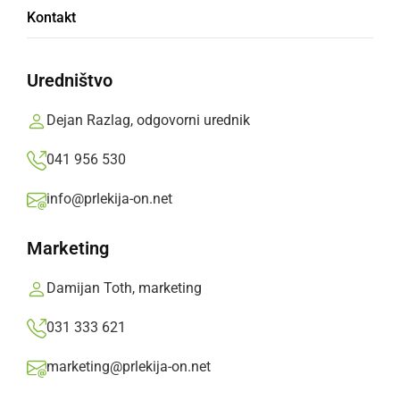
Funkcionarji so se merili v nogometu
Kontakt
Prlekija-on.net,
torek, 19. maj 2009 ob 06:08
Uredništvo
»
Izberite
Prlekijo
kot svoj prednostni vir na Googlu
Dejan Razlag, odgovorni urednik
041 956 530
info@prlekija-on.net
Marketing
Damijan Toth, marketing
031 333 621
marketing@prlekija-on.net
Funkcionarji so se merili v nogometu