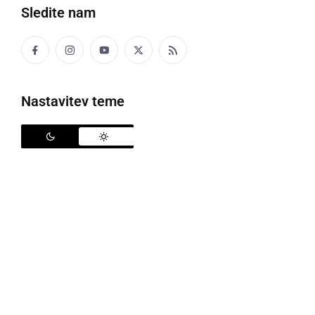
Sledite nam
Družba Petrol je v sredo, 30. septembra, na Panonski
ulici 5 v Murski Soboti, z dejanjem otvoritve
slavnostnega rezanja traku, tudi simbolno predala v
Nastavitev teme
uporabo nov bencinski servis Petrol Murska Sobota
– Plese. Otvoritveni trak so prerezali župan Mestne
občine Murska Sobota
Aleksander Jevšek
, direktor
Organizacije in upravljanja prodajnega mesta Petrola
Matjaž Šifkovič
in predsednik uprave Petrola
Tomaž
Berločnik
. Nov bencinski servis v Murski Soboti je
317 v mreži bencinskih servisov Petrola v Sloveniji,
na ravni skupine Petrol, ki v Jugovzhodni Evropi s
prodajnimi mesti posluje na sedmih trgih, pa 484.