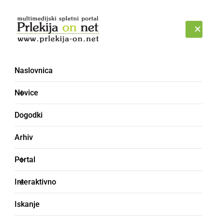
Prijava
PETEK, 7. AVGUST 2026
Naslovnica
Novice
Dogodki
Arhiv
GOSPODARSTVO
Portal
V Murski Soboti nov
Interaktivno
bencinski servis Petrola
Iskanje