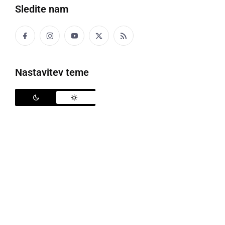
Sledite nam
Po avtocesti bo potekal izredni prevoz
Nastavitev teme
Policisti Postaje prometne policije Murska Sobota
bodo dne 2.10.2015 predvidoma ob 20. uri zaradi
spremstva izrednega prevoza zaprli avtocesto št. A5
v Pincah. Izredni prevoz bo prišel po avtocesti iz
smeri R. Madžarske. V tem času bo DARS odstranil
preusmeritev, ki je postavljena zaradi mejne kontrole
in jo nato, ko bo izredni prevoz šel mimo postavil
nazaj.