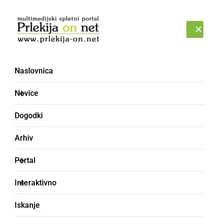
Prijava
ČETRTEK, 6. AVGUST 2026
Naslovnica
Novice
Dogodki
Arhiv
GOSPODARSTVO
Portal
Zaradi izrednega
Interaktivno
prevoza bo zaprta
Iskanje
avtocesta