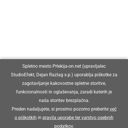
Prlekija-on.net je največji in najbolje obiskan spletni medij v
Prlekiji.
Vpisan je v razvid medijev, ki ga vodi Ministrstvo za kulturo
Republike Slovenije, pod zaporedno številko 1529.
Glavni in odgovorni urednik:
Spletno mesto Prlekija-on.net (upravljalec
Dejan Razlag
StudioEfekt, Dejan Razlag s.p.) uporablja piškotke za
info@prlekija-on.net
zagotavljanje kakovostne spletne storitve,
funkcionalnosti in oglaševanja, zaradi katerih je
naša storitev brezplačna.
Preden nadaljujete, si prosimo pozorno preberite
več
o piškotkih
in
pravila uporabe ter varstvo osebnih
© Prlekija-on.net | 2005 - 2026 | Vse pravice pridržane |
podatkov
.