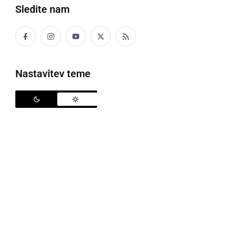
Sledite nam
Sebastjan Petek je vodilni strelec lige
Farmtech Veržej
se je v 16. krogu 2. SNL, zadnjem v
Nastavitev teme
jesenskem delu, doma pomeril z ekipo
TKK Tolmin
.
Gledalci so na razmočenem igrišču videli veliko
priložnosti na eni in drugi strani, dve enajstmetrovki,
pet golov od katerih so trije bili pravi evrogoli, rdeči
karton ter zmago Veržeja. Med polčasom so
gledalce in igralce spodbudile tudi članice navijaške
skupine
Tikvice
.
Prvo priložnost na tekmi so imeli gostje, ki so kmalu