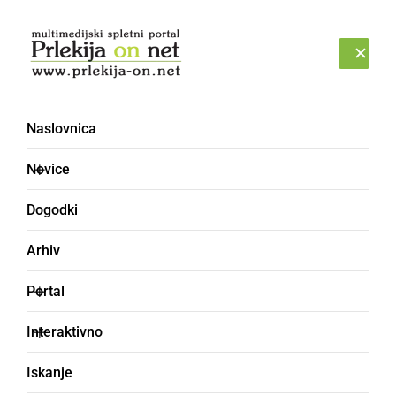
Prijava
ČETRTEK, 6. AVGUST 2026
Naslovnica
Novice
Dogodki
Arhiv
ŠPORT
Portal
Veržej najboljšo
Interaktivno
domačo tekmo prihranil
Iskanje
za konec jesenskega