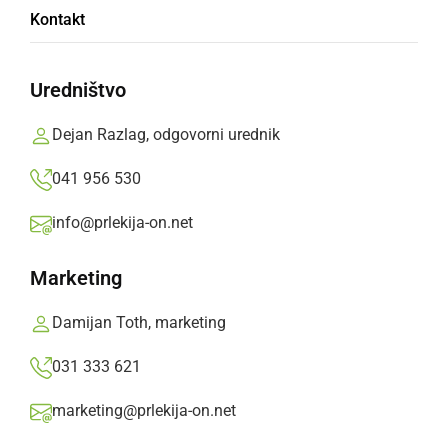
Kontakt
dela
Uredništvo
Farmtech Veržej - TKK Tolmin 4:1 (2:0)
Dejan Razlag, odgovorni urednik
Prlekija-on.net,
sobota, 21. november 2015 ob 19:43
041 956 530
»
Izberite
Prlekijo
kot svoj prednostni vir na Googlu
info@prlekija-on.net
Video: Farmtech Veržej - TKK Tolmin
Marketing
S klikom naložite video (lahko uporablja piškotke)
Damijan Toth, marketing
031 333 621
marketing@prlekija-on.net