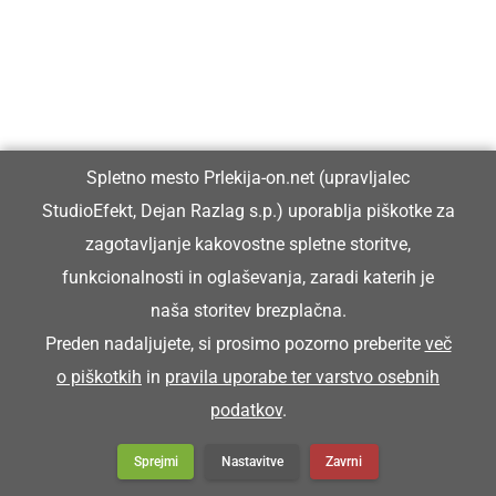
Spletno mesto Prlekija-on.net (upravljalec
StudioEfekt, Dejan Razlag s.p.) uporablja piškotke za
zagotavljanje kakovostne spletne storitve,
funkcionalnosti in oglaševanja, zaradi katerih je
naša storitev brezplačna.
Preden nadaljujete, si prosimo pozorno preberite
več
o piškotkih
in
pravila uporabe ter varstvo osebnih
podatkov
.
Sprejmi
Nastavitve
Zavrni