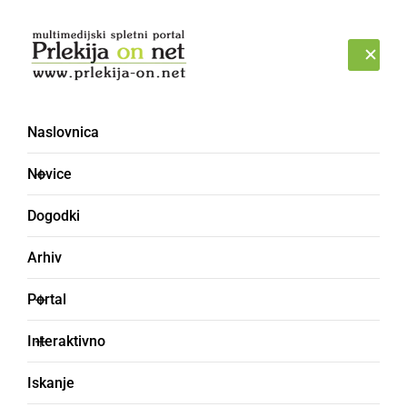
Prijava
PETEK, 7. AVGUST 2026
Naslovnica
Novice
Dogodki
Arhiv
KULTURA IN IZOBRAŽEVANJE
Portal
Obletnice šolstva v
Interaktivno
Veržeju
Iskanje