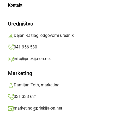
Obletnice šolstva v Veržeju
Kontakt
Prlekija-on.net,
petek, 26. junij 2009 ob 07:02
Uredništvo
»
Izberite
Prlekijo
kot svoj prednostni vir na Googlu
Dejan Razlag, odgovorni urednik
041 956 530
info@prlekija-on.net
Marketing
Damijan Toth, marketing
031 333 621
marketing@prlekija-on.net
Obletnice šolstva v Veržeju