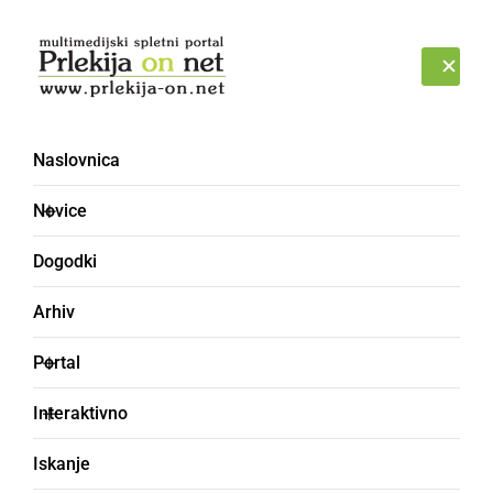
Prijava
SOBOTA, 8. AVGUST 2026
Naslovnica
Novice
Dogodki
Arhiv
KULTURA IN IZOBRAŽEVANJE
Portal
V Veržeju so ob godu
Interaktivno
svetega Štefana
Iskanje
blagoslovili konje