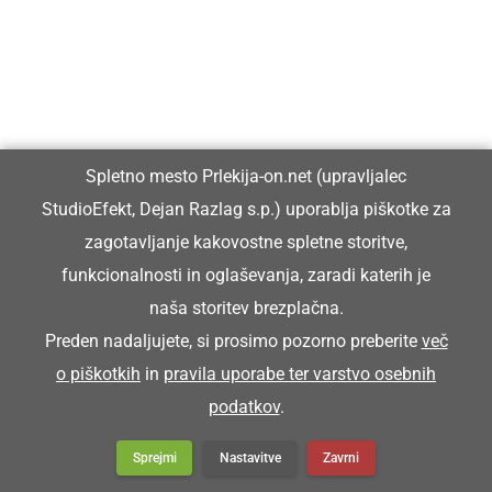
GOSPODARSTVO
Pričela se bo gradnja novega krožišča v
Ljutomeru, veljal bo spremenjen prometni
režim
Spletno mesto Prlekija-on.net (upravljalec
StudioEfekt, Dejan Razlag s.p.) uporablja piškotke za
zagotavljanje kakovostne spletne storitve,
funkcionalnosti in oglaševanja, zaradi katerih je
naša storitev brezplačna.
Preden nadaljujete, si prosimo pozorno preberite
več
o piškotkih
in
pravila uporabe ter varstvo osebnih
podatkov
.
Sprejmi
Nastavitve
Zavrni