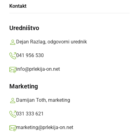
Kontakt
Blagoslov konj je potekal na župnijskem
dvorišču pri župnijski cerkvi sv. Mihaela v
Uredništvo
Veržeju
Dejan Razlag, odgovorni urednik
Jože Žerdin,
ponedeljek, 28. december 2015 ob 11:22
041 956 530
info@prlekija-on.net
»
Izberite
Prlekijo
kot svoj prednostni vir na Googlu
Marketing
Damijan Toth, marketing
031 333 621
marketing@prlekija-on.net