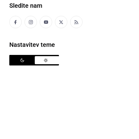
Sledite nam
Nastanitveni center v Gornji Radgoni
Nastavitev teme
Ministrstvo za notranje zadeve je objavilo poziv k
oddaji informativnih ponudb za najem prostorov, v
katerih bi uredili nastanitveni center večjih
zmogljivosti, in sicer za okoli 2000 do 3000 oseb.
Center naj bi omogočil bivanje tudi v zimskih pogojih.
Nastanitveni center v Gornji Radgoni se s sredi
januarja namreč zapira.