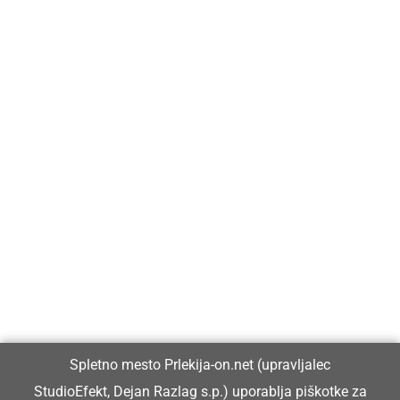
Prlekija-on.net je največji in najbolje obiskan spletni medij v
Prlekiji.
Vpisan je v razvid medijev, ki ga vodi Ministrstvo za kulturo
Republike Slovenije, pod zaporedno številko 1529.
Glavni in odgovorni urednik:
Spletno mesto Prlekija-on.net (upravljalec
Dejan Razlag
StudioEfekt, Dejan Razlag s.p.) uporablja piškotke za
info@prlekija-on.net