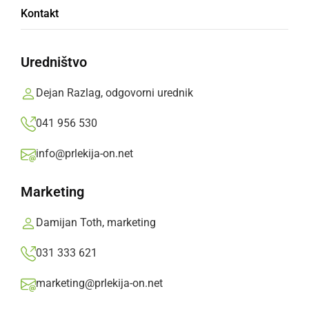
Kontakt
Kidričevem?
Uredništvo
Župan Občine Kidričevo pravi, da bodo o
centru odločali ljudje, ki tukaj živijo, ne
Dejan Razlag, odgovorni urednik
ministrstvo
041 956 530
Prlekija-on.net,
petek, 8. januar 2016 ob 17:54
info@prlekija-on.net
»
Izberite
Prlekijo
kot svoj prednostni vir na Googlu
Marketing
Damijan Toth, marketing
031 333 621
marketing@prlekija-on.net