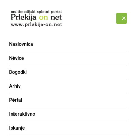
Prijava
PETEK, 7. AVGUST 2026
Naslovnica
Novice
Dogodki
Arhiv
GOSPODARSTVO
Portal
Nastanitveni center v
Interaktivno
Gornji Radgoni se
Iskanje
zapira. Nov v