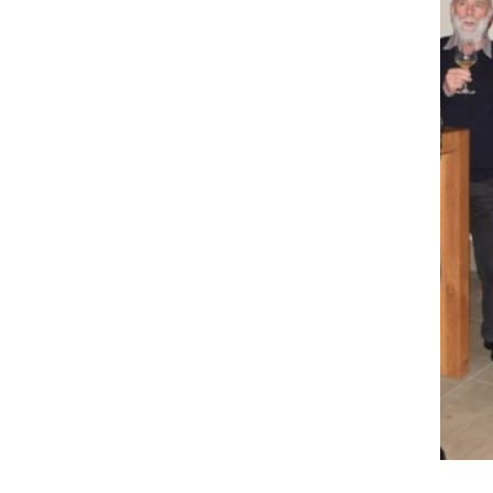
Večer vina in poezije v Enoteki Ljutomer