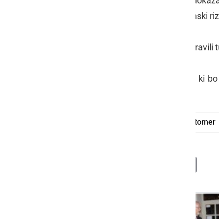
Vino), da pa je res "si bon" je znova doka
zahteval še kralj med belimi vini Renski riz
Z žlahtno prleško kapljico smo nazdravili
V marcu pa prihaja muškatni večer, ki 
Vabljeni!
Večer vina in poezije
Enoteka Ljutomer
Deli
Facebook
X
Messenger
WhatsApp
Copy
PrintFrien
Email
Link