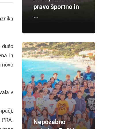
pravo športno in
...
aznika
, dušo
ena in
rnovo
vala v
mpač),
, PRA-
Nepozabno