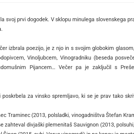
ila svoj prvi dogodek. V sklopu minulega slovenskega pr
a.
večer izbrala poezijo, je z njo in s svojim globokim glasom
opivcem, Vinoljubcem, Vinogradniku (beseda posveč
udomušnim Pijancem… Večer pa je zaključil s Preše
 poskrbela za vinsko spremljavo, ki se je prav tako skri
imec Traminec (2013, polsladki, vinogadništva Štefan Kra
 zahteval divjaški plemenitaš Sauvignon (2013, polsuhi