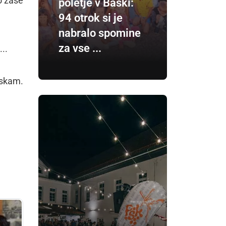
o zase
poletje v Baški:
94 otrok si je
nabralo spomine
za vse ...
...
nskam.