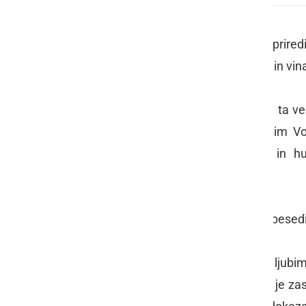
Minuli četrtek je
Enoteka Ljutomer
prired
je večer tako bil v znamenju poezije in vin
Pod vodstvom
Cilke Jakelj
, ki je za ta 
pobožal
Blaž Zanjkovič
s Pavčkovim Vod
napisana v čast
Stanku Čurinu
) in h
Zdravljico…
Enoteka Ljutomer pa je ob citirani besedi
pisani besedi.
Brbončice gostov je tako zapeljeval ljub
svojo brezkompromisno pripadnost je zase