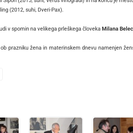
zal Šipon (2015, suhi, Verus vinogradi) in na koncu je mest
ling (2012, suhi, Dveri-Pax).
 tudi v spomin na velikega prleškega človeka
Milana Belec
bo ob prazniku žena in materinskem dnevu namenjen že
dly