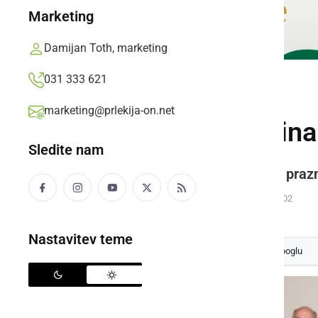
Marketing
Damijan Toth, marketing
031 333 621
DRUŽABNO
marketing@prlekija-on.net
Enotekin večer vina
Sledite nam
V sklopu minulega slovenskega prazni
Prlekija-on.net,
ponedeljek, 15. februar 2016 ob 11:02
Nastavitev teme
Izberite
Prlekijo
kot svoj prednostni vir na Googlu