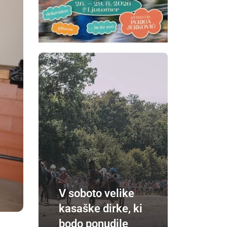
V soboto velike
kasaške dirke, ki
bodo ponudile