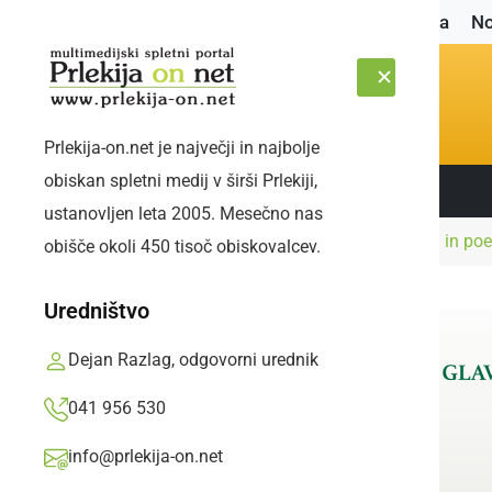
Naslovnica
No
Prlekija-on.net je največji in najbolje
obiskan spletni medij v širši Prlekiji,
Sledite nam:
PETEK, 7. AVGUST 2026
ustanovljen leta 2005. Mesečno nas
Naslovnica
Družabno
Enotekin večer vina in poe
obišče okoli 450 tisoč obiskovalcev.
Uredništvo
Dejan Razlag, odgovorni urednik
041 956 530
info@prlekija-on.net