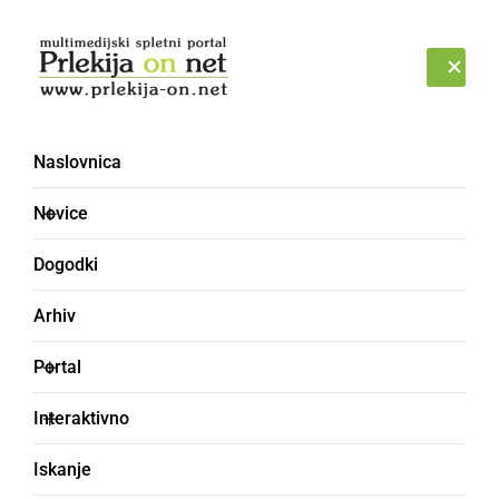
Prijava
ČETRTEK, 6. AVGUST 2026
Naslovnica
Novice
Dogodki
Arhiv
KULTURA IN IZOBRAŽEVANJE
Portal
Pri Mali Nedelji danes
Interaktivno
kavo ali čaj plačujemo z
Iskanje
verzom