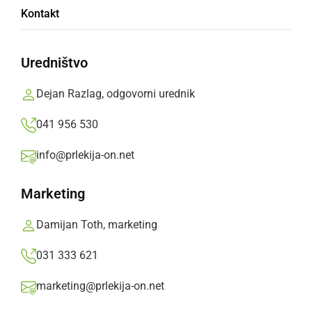
Kontakt
Najboljši verz bo avtor predstavil na literarnem
večeru v mesecu aprilu
Uredništvo
Branko Košti,
ponedeljek, 21. marec 2016 ob 09:51
Dejan Razlag, odgovorni urednik
041 956 530
»
Izberite
Prlekijo
kot svoj prednostni vir na Googlu
info@prlekija-on.net
Marketing
Damijan Toth, marketing
031 333 621
marketing@prlekija-on.net