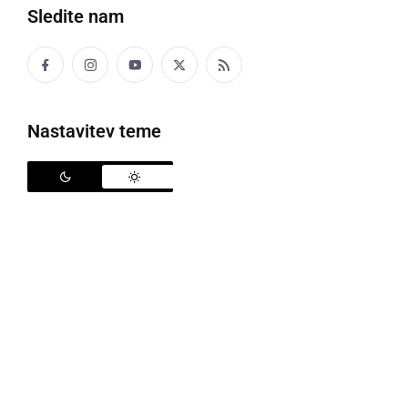
Sledite nam
gostil ekipo
Čarda
iz Martjancev in tudi drugo tekmo
v spomladanskem delu dobil. Zmagali so z 2:0.
Nastavitev teme
Ljutomer si je zmago zagotovil v zadnjih minutah
tekme, potem ko je v 80. minuti najprej gostujočega
vratarja z lobom premagal
Primož Panič
, v
sodnikovem podaljšku, v 92. minuti, pa je nove tri
točke za Ljutomer potrdil
Luka Ciglarič
. Ljutomer se
je z zmago povzpel na peto mesto lestvice.
Avto Rajh Ljutomer
- Čarda 2:0 (0:0)
70; Panič 80., Ciglarič 92.