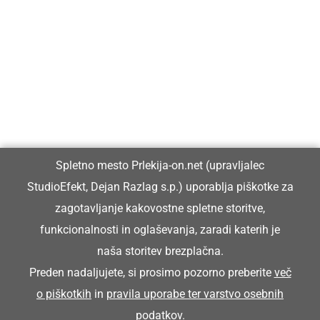
Prlekija-on.net je največji in najbolje obiskan spletni medij v
Prlekiji.
Vpisan je v razvid medijev, ki ga vodi Ministrstvo za kulturo
Republike Slovenije, pod zaporedno številko 1529.
Glavni in odgovorni urednik:
Spletno mesto Prlekija-on.net (upravljalec
Dejan Razlag
StudioEfekt, Dejan Razlag s.p.) uporablja piškotke za
info@prlekija-on.net
zagotavljanje kakovostne spletne storitve,
funkcionalnosti in oglaševanja, zaradi katerih je
naša storitev brezplačna.
Preden nadaljujete, si prosimo pozorno preberite
več
o piškotkih
in
pravila uporabe ter varstvo osebnih
© Prlekija-on.net | 2005 - 2026 | Vse pravice pridržane |
podatkov
.