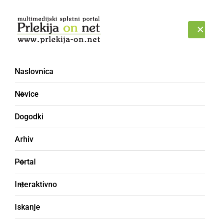
Prijava
PONEDELJEK, 10. AVGUST 2026
Naslovnica
Novice
Dogodki
Arhiv
ŠPORT
Portal
Ljutomer z novo zmago
Interaktivno
Avto Rajh Ljutomer - Čarda 2:0 (0:0)
Iskanje
Prlekija-on.net,
nedelja, 27. marec 2016 ob 09:34