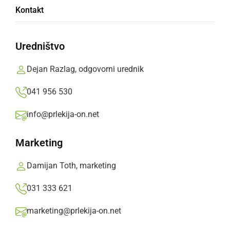
Kontakt
»
Izberite
Prlekijo
kot svoj prednostni vir na Googlu
Uredništvo
Dejan Razlag, odgovorni urednik
041 956 530
info@prlekija-on.net
Marketing
Damijan Toth, marketing
031 333 621
Avto Rajh Ljutomer - Čarda
marketing@prlekija-on.net
Avto Rajh Ljutomer
je v 16. krogu 3. SNL - vzhod