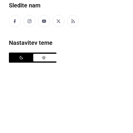
Sledite nam
Samostojna razstava Tadeje Ozmec v DS
Nastavitev teme
Ormožanka
Tadeja Ozmec
slika že od malih nog,
zato se je odločila za študij Likovne pedagogike na
Pedagoški fakulteti Maribor. Tam si je pridobila
osnovna likovna znanja, ki jih sedaj uspešno
uporablja pri svojem ustvarjanju. Svoja dela je začela
razstavljati v sklopu Likovno kulturnega društva
Ormož-LIKUDO, nato je imela svojo prvo samostojno
razstavo v Centru Holermuos Ormož, 12. 4. 2016 pa