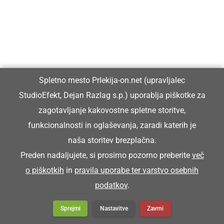
Spletno mesto Prlekija-on.net (upravljalec
StudioEfekt, Dejan Razlag s.p.) uporablja piškotke za
zagotavljanje kakovostne spletne storitve,
funkcionalnosti in oglaševanja, zaradi katerih je
KULTURA IN IZOBRAŽEVANJE
naša storitev brezplačna.
Na slavnostni prireditvi ob 70. prazniku
Preden nadaljujete, si prosimo pozorno preberite
več
Občine Ljutomer podelili letošnja
o piškotkih
in
pravila uporabe ter varstvo osebnih
priznanja in nagrade
podatkov
.
Sprejmi
Nastavitve
Zavrni