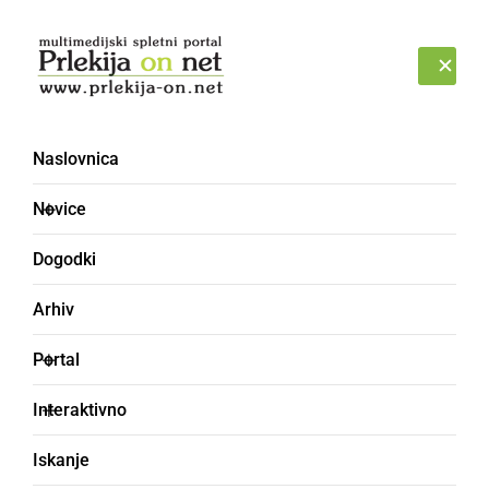
Prijava
NEDELJA, 9. AVGUST 2026
Naslovnica
Novice
Dogodki
Arhiv
KULTURA IN IZOBRAŽEVANJE
Portal
Samostojna razstava
Interaktivno
Ormožanke Tadeje
Iskanje
Ozmec v avli Državnega