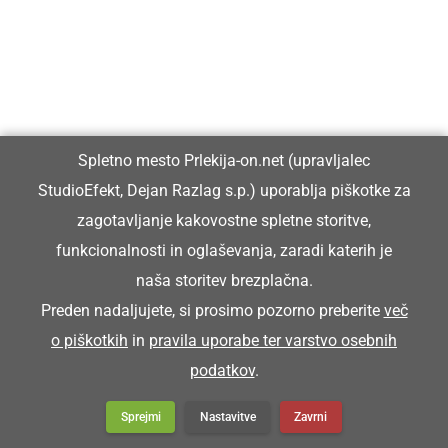
Spletno mesto Prlekija-on.net (upravljalec
StudioEfekt, Dejan Razlag s.p.) uporablja piškotke za
zagotavljanje kakovostne spletne storitve,
funkcionalnosti in oglaševanja, zaradi katerih je
naša storitev brezplačna.
Preden nadaljujete, si prosimo pozorno preberite
več
o piškotkih
in
pravila uporabe ter varstvo osebnih
podatkov
.
Sprejmi
Nastavitve
Zavrni