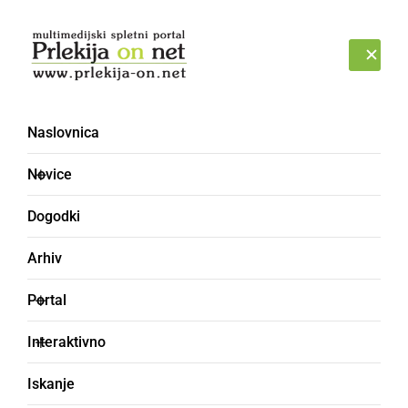
Prijava
PETEK, 7. AVGUST 2026
Naslovnica
Novice
Dogodki
Arhiv
KULTURA IN IZOBRAŽEVANJE
Portal
Proslava ob Dnevu
Interaktivno
upora proti okupatorju
Iskanje
na Cvenu