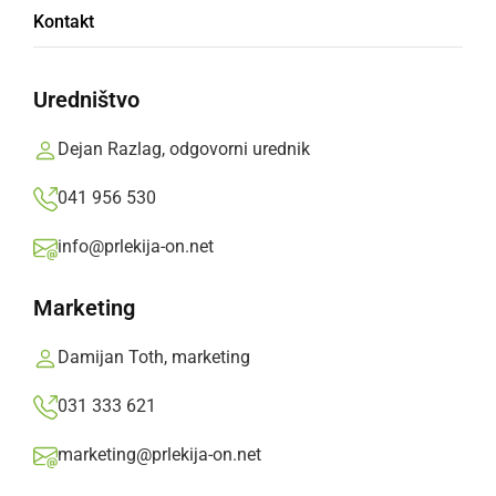
Tam si bralci in bralke lahko vzamejo in oddajo
Kontakt
knjigo
Prlekija-on.net,
nedelja, 24. april 2016 ob 17:14
Uredništvo
Dejan Razlag, odgovorni urednik
»
Izberite
Prlekijo
kot svoj prednostni vir na Googlu
041 956 530
info@prlekija-on.net
Marketing
Damijan Toth, marketing
031 333 621
marketing@prlekija-on.net
Knjigobežnica v Ljutomeru