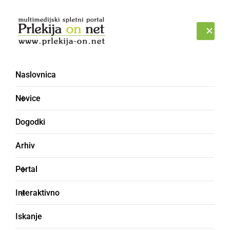
Prijava
PETEK, 7. AVGUST 2026
Naslovnica
Novice
Dogodki
Arhiv
KULTURA IN IZOBRAŽEVANJE
Portal
V Ljutomeru postavili
Interaktivno
knjigobežnico
Iskanje