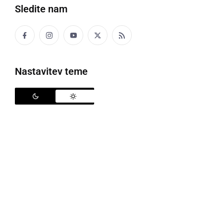
Sledite nam
V Ljutomeru je Splošna knjižnica Ljutomer, pri
Glavnem trgu postavila knjigobežnico, kjer si bralci in
bralke lahko vzamejo in oddajo knjigo. Knjigobežnica
Nastavitev teme
je v obliki krušne peči.
"
Draga bralka, bralec, knjiga, kl je v hišici, je zate,
preberi jo. Lahko jo vrneš ali prineseš drugo.
Razveselimo se s podarjenjem in sprejemanjem knjig
,"
pa je zapisano na hišici, kjer so na voljo različne
knjige.
Knjigobežnica
Splošna knjižnica Ljutomer
knjiga