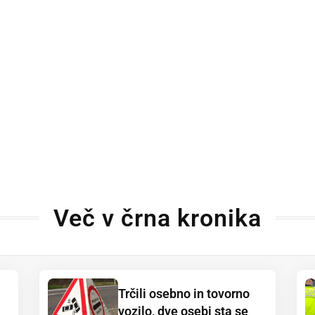
Več v črna kronika
Trčili osebno in tovorno
vozilo, dve osebi sta se