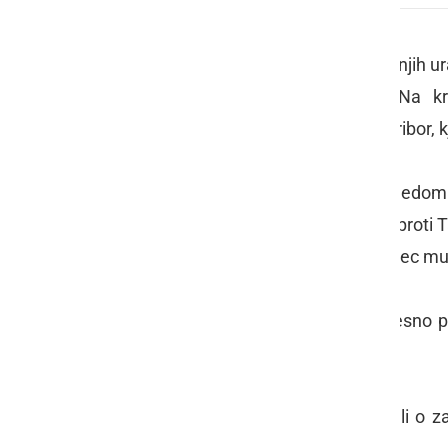
V soboto, 11. junija, v zgodnjih jutranjih
Mariboru leži okrvavljen moški. Na kra
poškodovanega odpeljali v UKC Maribor, k
Policija je z zbiranjem obvestil in ogledom 
okoli 3.40 ure hodil iz centra mesta proti 
je zbil na tla in oropal. Neznani storilec m
Oškodovanec je bil med ropom telesno poš
poškodbe še ni določena.
Policija prosi vse, ki bi karkoli vedeli o z