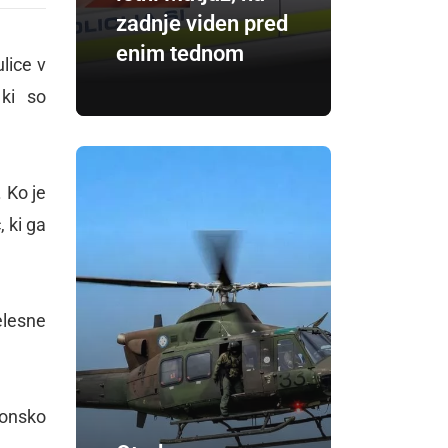
zadnje viden pred
enim tednom
lice v
 ki so
. Ko je
, ki ga
elesne
efonsko