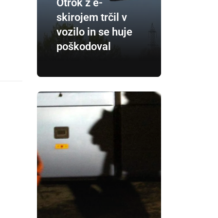
Otrok z e-
skirojem trčil v
vozilo in se huje
poškodoval