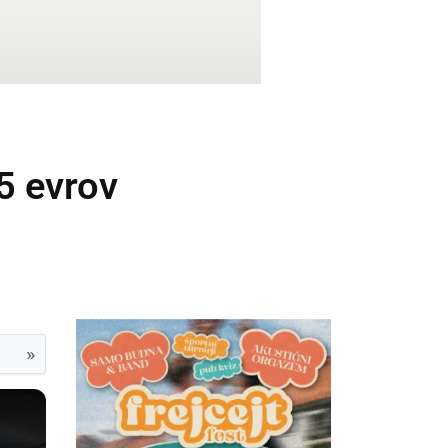
15 evrov
»