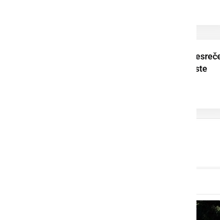
Zaradi prometne nesreč
popolna zapora ceste