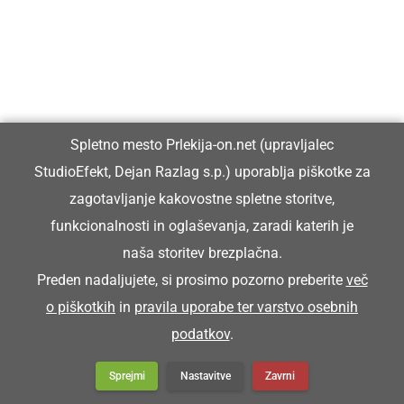
DRUŽABNO
Prleški sejem v Ljutomer privabil
številne obiskovalce
Spletno mesto Prlekija-on.net (upravljalec
StudioEfekt, Dejan Razlag s.p.) uporablja piškotke za
zagotavljanje kakovostne spletne storitve,
funkcionalnosti in oglaševanja, zaradi katerih je
naša storitev brezplačna.
Preden nadaljujete, si prosimo pozorno preberite
več
o piškotkih
in
pravila uporabe ter varstvo osebnih
Prlekija-on.net je največji in najbolje obiskan spletni medij v
podatkov
.
Prlekiji.
Sprejmi
Nastavitve
Zavrni
Vpisan je v razvid medijev, ki ga vodi Ministrstvo za kulturo