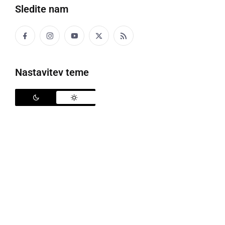
Sledite nam
Nastavitev teme
MPZ GŠ Slavka Osterca Ljutomer na Bratislava Choir festivalu
Začetek turneje z mladinskim pevskim zborom
Glasbene šole Slavka Osterca Ljutomer na Slovaško,
se je pričel v petek zjutraj 17. 6. 2016. Zvečer je
mladinski zbor že nastopal na koncertu v Rehearsal
in the Kralisky Music Hall v Bratislavi.
V soboto 18. 6. 2016, je v Mirror Hall of the Primatial