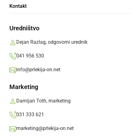
Kontakt
Slavka Osterca Ljutomer
Uredništvo
Na Mednarodnem tekmovanju zborov -
Bratislava Choir Festival je zbor osvojil zlato
Dejan Razlag, odgovorni urednik
medaljo in postal absolutni zmagovalec
041 956 530
kategorije
info@prlekija-on.net
Prlekija-on.net,
nedelja, 19. junij 2016 ob 17:42
Marketing
»
Izberite
Prlekijo
kot svoj prednostni vir na Googlu
Damijan Toth, marketing
031 333 621
marketing@prlekija-on.net