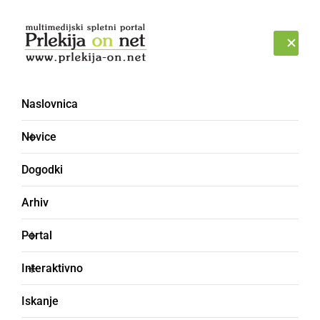
Prijava
SOBOTA, 8. AVGUST 2026
Naslovnica
Novice
Dogodki
Arhiv
KULTURA IN IZOBRAŽEVANJE
Portal
Izjemen uspeh
Interaktivno
mladinskega pevskega
Iskanje
zbora Glasbene šole