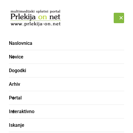
Prijava
PETEK, 7. AVGUST 2026
Naslovnica
Novice
Dogodki
Arhiv
ŠPORT
Portal
Pomurski športni
Interaktivno
festival s tremi glavnimi
Iskanje
športnimi atrakcijami in