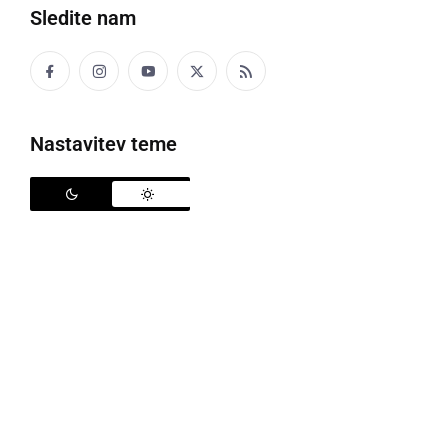
Sledite nam
Nastavitev teme
Pomurski športni festival
Po lanskem prvem in zelo uspešnem letos
ŠD Meteor
Melinci
spet pripravlja
Pomurski športni festival
.
Teden dni trajajoč največji športni dogodek v
Pomurju bo v
športnem parku Melinci
potekal
od 27.
junija do 3. julija
.
Nogomet v različnih oblikah, turnirji v odbojki,