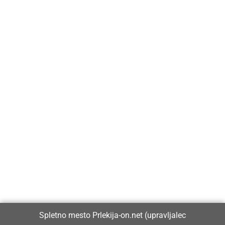
Prlekija-on.net je največji in najbolje obiskan spletni medij v
Prlekiji.
Vpisan je v razvid medijev, ki ga vodi Ministrstvo za kulturo
Republike Slovenije, pod zaporedno številko 1529.
Glavni in odgovorni urednik:
Spletno mesto Prlekija-on.net (upravljalec
Dejan Razlag