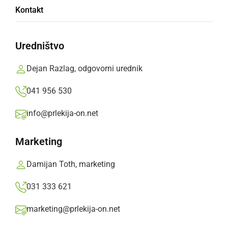
Kontakt
Na hribu na Radoslavskem bregu je 11. 6.
2016 potekalo slavje ob 70. obletnici LD Mala
Uredništvo
Nedelja
Dejan Razlag, odgovorni urednik
Prlekija-on.net,
ponedeljek, 20. junij 2016 ob 17:47
041 956 530
info@prlekija-on.net
»
Izberite
Prlekijo
kot svoj prednostni vir na Googlu
Marketing
Damijan Toth, marketing
031 333 621
marketing@prlekija-on.net