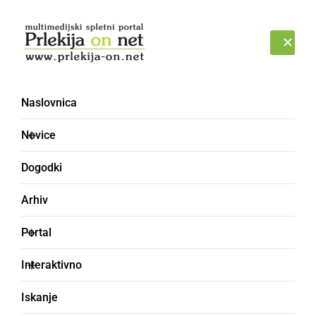
Prijava
NEDELJA, 9. AVGUST 2026
Naslovnica
Novice
Dogodki
Arhiv
KULTURA IN IZOBRAŽEVANJE
Portal
Lovska družina Mala
Interaktivno
Nedelja obeležila 70.
Iskanje
obletnico delovanja