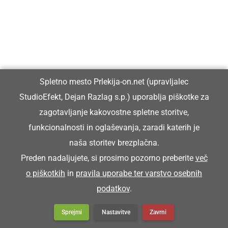
Spletno mesto Prlekija-on.net (upravljalec
StudioEfekt, Dejan Razlag s.p.) uporablja piškotke za
zagotavljanje kakovostne spletne storitve,
funkcionalnosti in oglaševanja, zaradi katerih je
naša storitev brezplačna.
Preden nadaljujete, si prosimo pozorno preberite
več
o piškotkih
in
pravila uporabe ter varstvo osebnih
podatkov
.
Sprejmi
Nastavitve
Zavrni