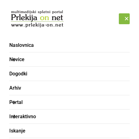
Prijava
ČETRTEK, 6. AVGUST 2026
Naslovnica
Novice
Dogodki
Arhiv
NARAVA
Portal
Padli hrast v parku uničil
Interaktivno
tri klopce
Iskanje