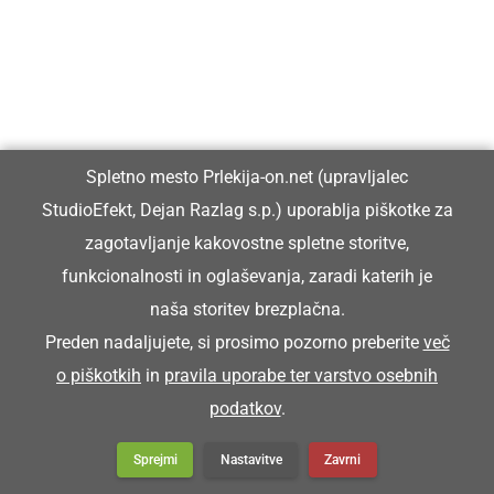
KULTURA IN IZOBRAŽEVANJE
Ljutomerski park bo v senci mogočnih
hrastov znova postal prizorišče poletnih
otroških pravljic
Spletno mesto Prlekija-on.net (upravljalec
StudioEfekt, Dejan Razlag s.p.) uporablja piškotke za
zagotavljanje kakovostne spletne storitve,
funkcionalnosti in oglaševanja, zaradi katerih je
DRUŽABNO
naša storitev brezplačna.
Na Jeruzalemu zapel klopotec
Preden nadaljujete, si prosimo pozorno preberite
več
o piškotkih
in
pravila uporabe ter varstvo osebnih
podatkov
.
DRUŽABNO
Sonce, polne plaže, nepopustljiva
Sprejmi
Nastavitve
Zavrni
energija na odrih in pod njimi: zaključil se