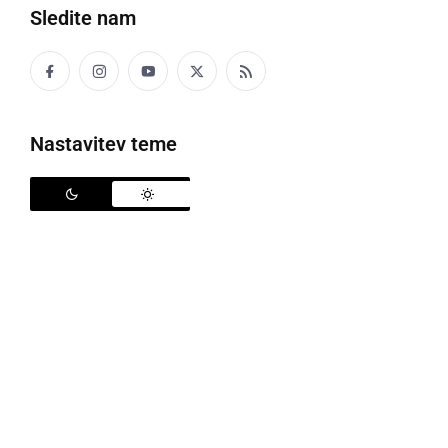
Sledite nam
V
sredinem neurju
, ki je prešlo naše kraje, je med
drugim v Parku I. slovenskega tabora,
padel hrast
oz.
večja veja hrasta, ki je padla na vrtiček ter pod sabo
Nastavitev teme
pokopala tudi tri klopce.
V deblu hrasta so svoj dom imele očitno tudi čebele,
saj je ob tem iz debla padlo satovje, ki ga čebele
sedaj obletavajo. Nekateri hrasti v parku, kjer se je
leta 1868 odvijal 1. slovenski tabor, so sicer stari tudi
400 let.
Neurje pa nas je še enkrat zajelo ponoči in ob 4.58 je