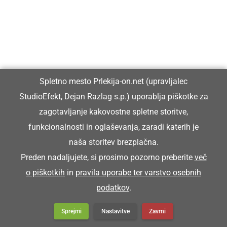
DRUŽABNO
Ljutomer bo konec avgusta znova gostil
Frejcejt fest
Spletno mesto Prlekija-on.net (upravljalec
StudioEfekt, Dejan Razlag s.p.) uporablja piškotke za
zagotavljanje kakovostne spletne storitve,
funkcionalnosti in oglaševanja, zaradi katerih je
naša storitev brezplačna.
Preden nadaljujete, si prosimo pozorno preberite
več
o piškotkih
in
pravila uporabe ter varstvo osebnih
podatkov
.
Sprejmi
Nastavitve
Zavrni