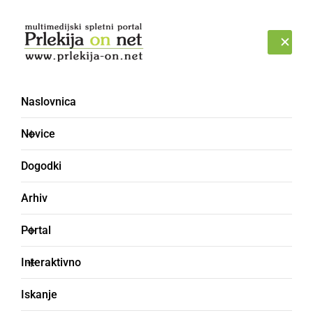
Prijava
SOBOTA, 8. AVGUST 2026
Naslovnica
Novice
Dogodki
Arhiv
GOSPODARSTVO
Portal
Na ljutomerskem igrišču
Interaktivno
nove tribune in zaščitne
Iskanje
mreže za goloma