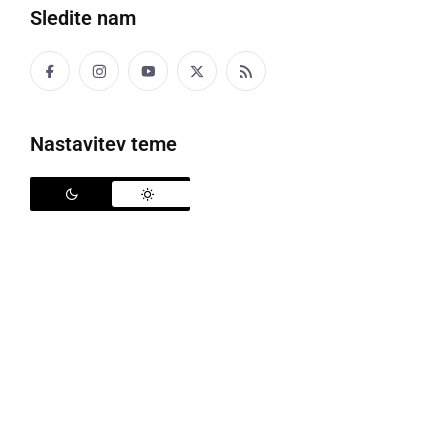
Sledite nam
Prleški sejem 2016
V soboto, 6. avgusta, je v Ljutomeru potekal
Prleški
Nastavitev teme
sejem
, osrednja turistična prireditev v Občini
Ljutomer. Letos je bil že 32. po vrsti in je privabil
številne obiskovalce in sejmarje.
Nekaj besed so pred uradnim odprtjem povedali
županja Občine Ljutomer,
mag. Olga Karba
,
predsednik Turistične zveze Slovenije,
Peter Misja
in
predsednica Pomurske turistične zveze,
Barbara
Kolenc
. Vse zbrane so nagovorili še predstavniki
pobratenih občin Fulnek in Užice, program pa sta