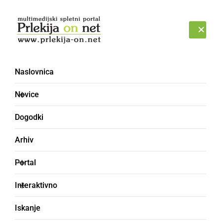
Prijava
SOBOTA, 8. AVGUST 2026
Naslovnica
Novice
Dogodki
Arhiv
DRUŽABNO
Portal
Prleški sejem privabil
Interaktivno
številne obiskovalce in
Iskanje
sejmarje