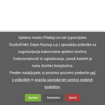
Spletno mesto Prlekija-on.net (upravljalec
StudioEfekt, Dejan Razlag s.p.) uporablja piškotke za
zagotavljanje kakovostne spletne storitve,
funkcionalnosti in oglaševanja, zaradi katerih je
naša storitev brezplačna.
Preden nadaljujete, si prosimo pozorno preberite
več
o piškotkih
in
pravila uporabe ter varstvo osebnih
podatkov
.
Sprejmi
Nastavitve
Zavrni