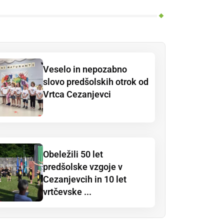
Veselo in nepozabno
slovo predšolskih otrok od
Vrtca Cezanjevci
Obeležili 50 let
predšolske vzgoje v
Cezanjevcih in 10 let
vrtčevske ...