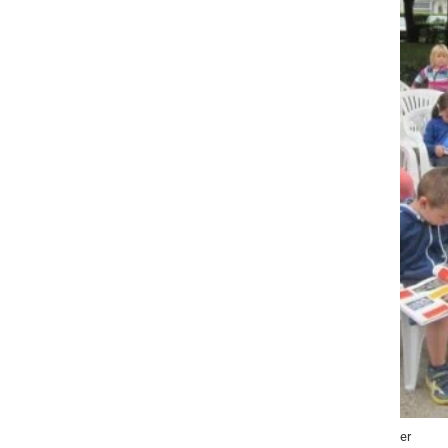
Pravljice pod hrasti, foto: Splošna knjižnica Ljutomer