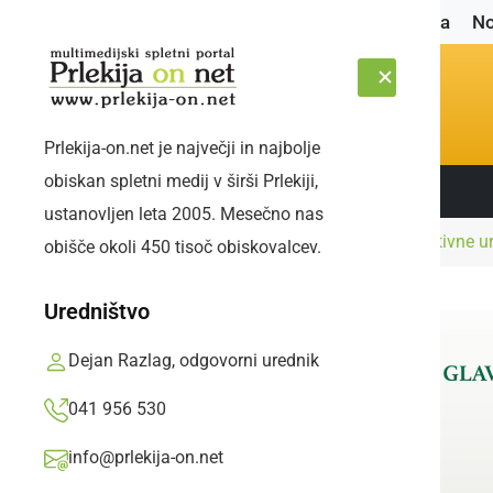
Naslovnica
No
Prlekija-on.net je največji in najbolje
obiskan spletni medij v širši Prlekiji,
Sledite nam:
PETEK, 7. AVGUST 2026
ustanovljen leta 2005. Mesečno nas
Naslovnica
Najmlajši
Otroci preživljali aktivne 
obišče okoli 450 tisoč obiskovalcev.
Uredništvo
Dejan Razlag, odgovorni urednik
041 956 530
info@prlekija-on.net