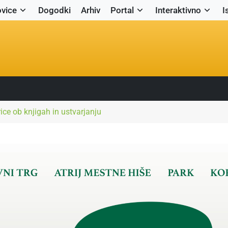
vice
Dogodki
Arhiv
Portal
Interaktivno
I
urice ob knjigah in ustvarjanju