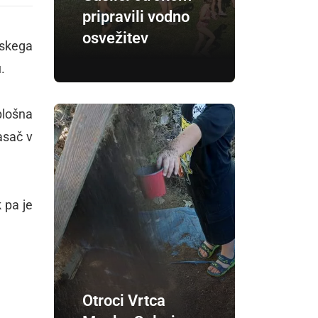
pripravili vodno
osvežitev
nskega
.
lošna
asač v
 pa je
Otroci Vrtca