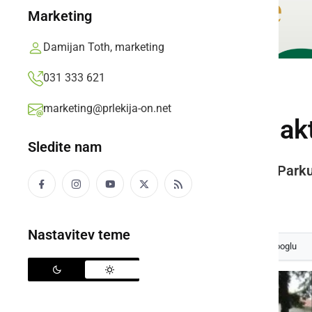
Marketing
Damijan Toth, marketing
031 333 621
NAJMLAJŠI
marketing@prlekija-on.net
Otroci preživljali a
Sledite nam
Splošna knjižnica Ljutomer je v Parku
Prlekija-on.net,
petek, 26. avgust 2016 ob 08:22
Nastavitev teme
Izberite
Prlekijo
kot svoj prednostni vir na Googlu