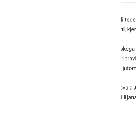
Splošna knjižnica Ljutomer je minuli tede
tabora, pripravila
Pravljice pod hrasti
, kje
Otrokom je v torek v Parku I. slovenskega
knjižnica Ljutomer), v sredo pa so pripra
sodelovanju s Konjeniškim klubom Ljutomer,
V četrtek je nato pravljice pripovedovala
otrokom pravljice pripovedovala še
Liljan
pravljice pod hrasti
knjižnica