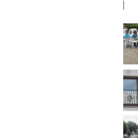
Deli
Facebook
X
Messenger
WhatsApp
Copy
PrintFrien
Email
Link