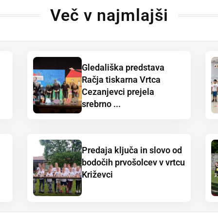
Več v najmlajši
Gledališka predstava
Račja tiskarna Vrtca
Cezanjevci prejela
srebrno ...
Predaja ključa in slovo od
bodočih prvošolcev v vrtcu
Križevci