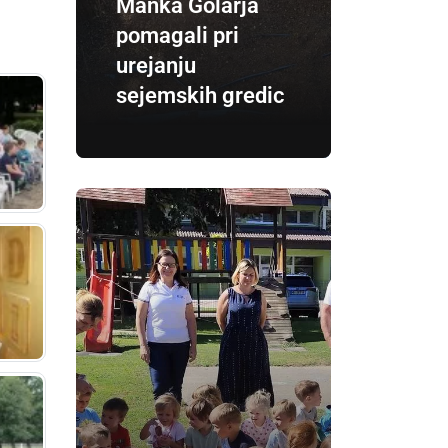
Manka Golarja
pomagali pri
urejanju
sejemskih gredic