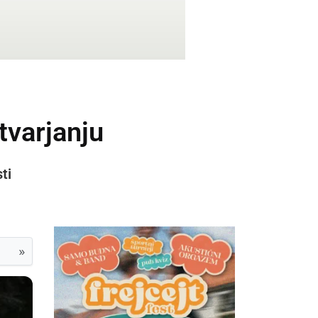
stvarjanju
ti
»