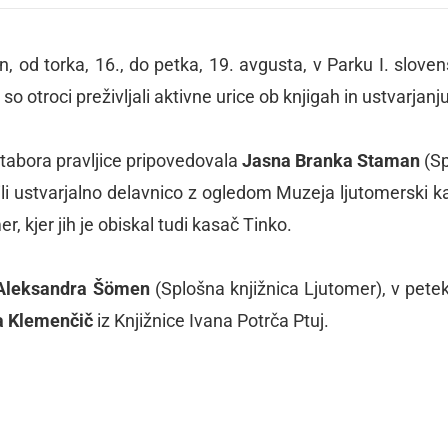
n, od torka, 16., do petka, 19. avgusta, v Parku I. slove
r so otroci preživljali aktivne urice ob knjigah in ustvarjanju
 tabora pravljice pripovedovala
Jasna Branka Staman
(Sp
vili ustvarjalno delavnico z ogledom Muzeja ljutomerski k
 kjer jih je obiskal tudi kasač Tinko.
Aleksandra Šömen
(Splošna knjižnica Ljutomer), v petek
a Klemenčič
iz Knjižnice Ivana Potrča Ptuj.