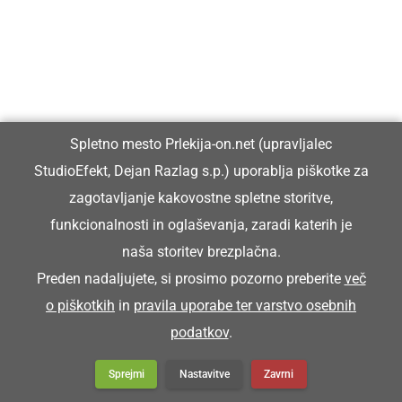
Spletno mesto Prlekija-on.net (upravljalec
StudioEfekt, Dejan Razlag s.p.) uporablja piškotke za
zagotavljanje kakovostne spletne storitve,
funkcionalnosti in oglaševanja, zaradi katerih je
naša storitev brezplačna.
Preden nadaljujete, si prosimo pozorno preberite
več
o piškotkih
in
pravila uporabe ter varstvo osebnih
podatkov
.
DRUŽABNO
XXI. memorial Aljaža Cafa in Jožeta
Sprejmi
Nastavitve
Zavrni