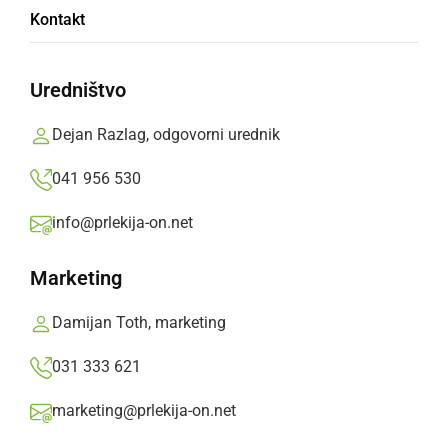
Kontakt
Cezanjevci »Po poti
naše dediščine«
Uredništvo
Dejan Razlag, odgovorni urednik
Zanimiv ogled naravnih, kulturno –
zgodovinskih in etnoloških znamenitosti
041 956 530
Prlekija-on.net,
petek, 23. september 2016 ob 08:16
info@prlekija-on.net
Marketing
»
Izberite
Prlekijo
kot svoj prednostni vir na Googlu
Damijan Toth, marketing
031 333 621
marketing@prlekija-on.net