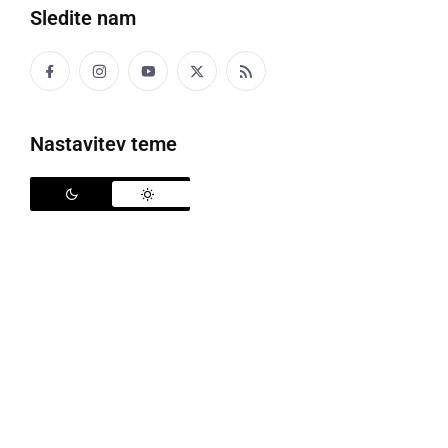
Sledite nam
Učenci OŠ Cezanjevci Po poti naše dediščine
Nastavitev teme
V četrtek, 22. septembra 2016, so se učenci od 1. do
5. razreda odpravili na pohod »Po poti naše
dediščine«. Člani turističnega društva Stara Cesta
so jim pripravili zanimiv ogled naravnih, kulturno –
zgodovinskih in etnoloških znamenitosti: kip sv.
Petra (Beli Peter), antičnih gomil, rimskih novcev,
Ruskega studenca ter skrbno urejen Vihrov muzej »S
Puchom po Prlekiji in etnološko zbirko«. Ob poti so