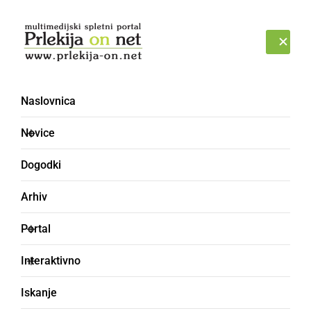
Prijava
ČETRTEK, 6. AVGUST 2026
Naslovnica
Novice
Dogodki
Arhiv
KULTURA IN IZOBRAŽEVANJE
Portal
Turistično društvo Stara
Interaktivno
Cesta popeljalo učence
Iskanje
OŠ Janka Ribiča