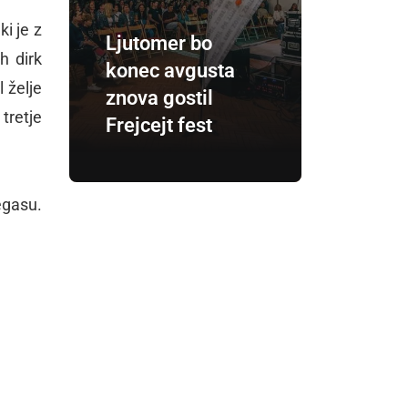
 ki je z
Ljutomer bo
h dirk
konec avgusta
l želje
znova gostil
 tretje
Frejcejt fest
egasu.