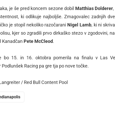
rvaka, je še pred koncem sezone dobil
Matthias Dolderer
,
stentnost, ki odlikuje najboljše. Zmagovalec zadnjih dve
ničko je stopil nekoliko razočarani
Nigel Lamb
, ki ni skriva
lisu, kjer so zgradili prvo dirkaško stezo v zgodovini, na
tel Kanadčan
Pete McCleod
.
se bo 15. in 16. oktobra pomerila na finalu v Las V
Podlunšek Racing pa gre tja po nove točke.
Langreiter / Red Bull Content Pool
ndianapolis