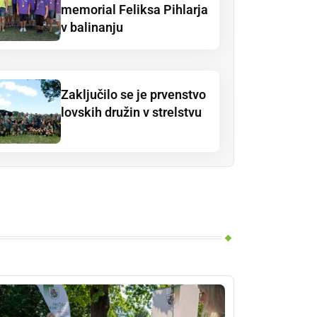
memorial Feliksa Pihlarja
v balinanju
Zaključilo se je prvenstvo
lovskih družin v strelstvu