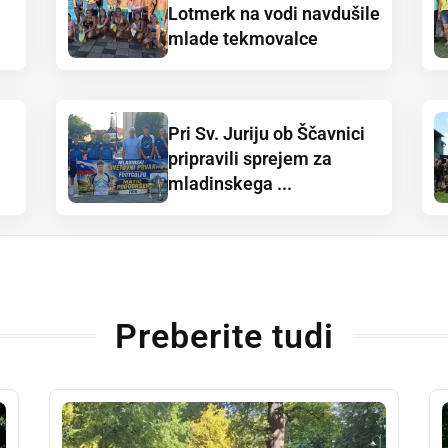
Lotmerk na vodi navdušile
mlade tekmovalce
Pri Sv. Juriju ob Ščavnici
pripravili sprejem za
mladinskega ...
Preberite tudi