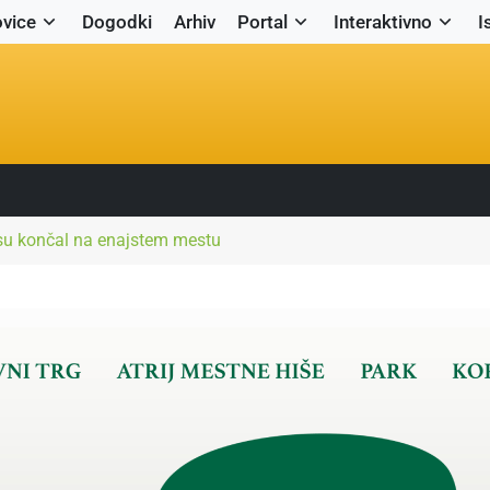
vice
Dogodki
Arhiv
Portal
Interaktivno
I
isu končal na enajstem mestu