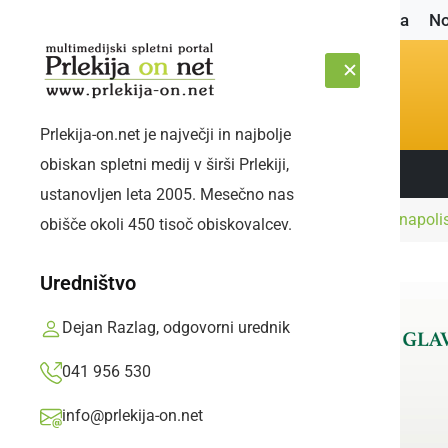
Naslovnica
No
Prlekija-on.net je največji in najbolje
obiskan spletni medij v širši Prlekiji,
Sledite nam:
SOBOTA, 8. AVGUST 2026
ustanovljen leta 2005. Mesečno nas
Naslovnica
Šport
Peter Podlunšek v Indianapol
obišče okoli 450 tisoč obiskovalcev.
Uredništvo
Dejan Razlag, odgovorni urednik
041 956 530
info@prlekija-on.net