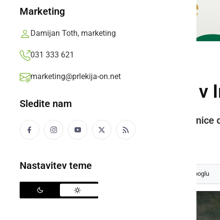
Marketing
Damijan Toth, marketing
031 333 621
ŠPORT
marketing@prlekija-on.net
Peter Podlunšek v 
Sledite nam
Peter Podlunšek se je iz prestolnice 
Prlekija-on.net,
sreda, 5. oktober 2016 ob 09:55
Nastavitev teme
Izberite
Prlekijo
kot svoj prednostni vir na Googlu