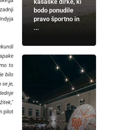
nskega
kasaške dirke, ki
zadnji
bodo ponudile
pravo športno in
Indyja
...
sekundi
napake
omo to
je bilo
 se je,
lednje
užitek
,"
n pilot