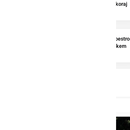
uspešno povezal skoraj
150 kolesarjev
Cornhole dopolnil pestro
dogajanje na Prleškem
sejmu v Ljutomeru