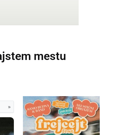
najstem mestu
»