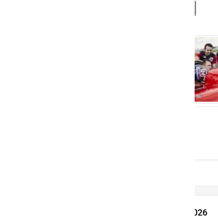
Deli
Facebook
X
Messenger
WhatsApp
Copy
PrintFrien
Email
Link
Tour de Lotmerk 2026