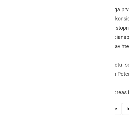
Dirko, z njo pa tudi naslov svetovnega p
letenjem v letošnji sezoni pokazal konsi
Matt Hall
je bil šele četrti, na drugo stop
po zmagi na prvi dirki v slovitem Indianapo
mesto pa se je tako kot v Lausitzu zavih
Karavana najboljših pilotov na svetu 
Svetovnega prvaka že imamo, ekipa Peter 
Foto: Balazs Gardi, Joerg Mitter, Andreas 
Peter Podlunšek
Red Bull Air Race
I