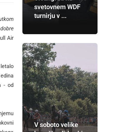
svetovnem WDF
turnirju v ...
čutkom
 dobre
ll Air
letalo
 edina
a - od
šnjemu
okovni
V soboto velike