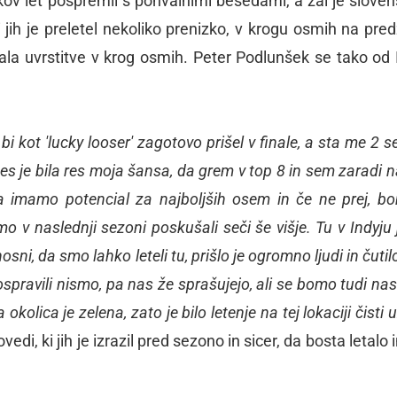
ov let pospremil s pohvalnimi besedami, a žal je slove
 jih je preletel nekoliko prenizko, v krogu osmih na pred
tala uvrstitve v krog osmih. Peter Podlunšek se tako od 
 bi kot 'lucky looser' zagotovo prišel v finale, a sta me 2 
nes je bila res moja šansa, da grem v top 8 in sem zaradi 
da imamo potencial za najboljših osem in če ne prej, b
o v naslednji sezoni poskušali seči še višje. Tu v Indyju 
sni, da smo lahko leteli tu, prišlo je ogromno ljudi in čutilo
pravili nismo, pa nas že sprašujejo, ali se bomo tudi nas
 okolica je zelena, zato je bilo letenje na tej lokaciji čisti 
vedi, ki jih je izrazil pred sezono in sicer, da bosta letalo i