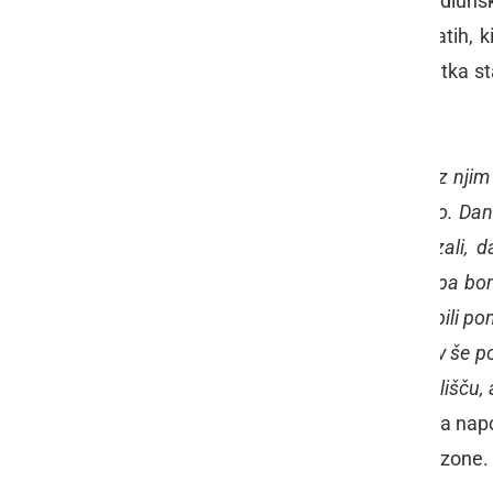
komentator
Paul Bohnomme
je Podlunšk
pilota banalna napaka na šestih vratih, ki
dirki sezone zaradi časovnega pribitka s
poslavlja z odličnim 11. mestom.
"
Polet je bil dober, neto čas odličen, z njim
kazni žal potisnili nazaj na 11. mesto. Da
precej jezen. Definitivno smo dokazali, 
dokazali že na naslednji dirki, nato pa bom
vzdušje fenomenalno, vsi piloti smo bili pono
da mesto diha motošport. Hangarjev še pos
leto vrnili. Že res, da smo tu na dirkališču, a
je Peter povedal po dirki, ki je potrdila napo
lahko zares hitra šele proti koncu sezone.