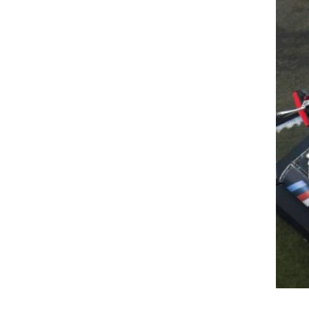
Peter Podlunšek v Indianapolisu