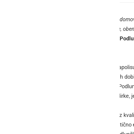
"
Letenje v Indyju je bilo čisti užitek - 
glede svojega letenja, letala ter ekipe, o
uvrstitve
," je ob tem povedal
Peter Podl
Race.
Če kaj, je Peter Podlunšek v Indianapolisu
Edge 540 V2, ki je v zadnjim mesecih dobil
pot, po kateri stopa ekipa Peter Podlu
treningov, kvalifikacij in nato same dirke, j
Na dirko se je podal s 13. mestom iz kval
zmagovalcu
Mattu Hallu
, ki bi teoretičn