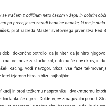
domov se vračam z odličnim neto časom v žepu in dobrim ob
benem pa precej jezen zaradi banalne napake, ki me je stala
unšek
, pilot razreda Master svetovnega prvenstva Red Bu
 dobil dokončno potrdilo, da je hiter, da je hitro njegovo 
o najprej nove zaključke kril, nato pa še nov okrov, in da
nšek Racing, vodi navzgor. Skozi vse faze tekmovanj
e letel izjemno hitro in blizu najboljšim.
ifikacij in proti težkemu nasprotniku - dvakratnemu leto
o edini lahko še ogrozil Doldererjev zmagovalni pohod. Str