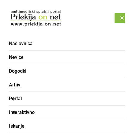
Prijava
NEDELJA, 9. AVGUST 2026
Naslovnica
Novice
Dogodki
Arhiv
DRUŽABNO
Portal
Sveti Martin v Ormožu
Interaktivno
poskrbel za pestro
Iskanje
dogajanje