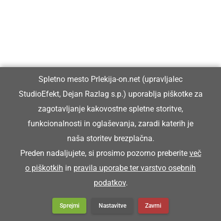
Spletno mesto Prlekija-on.net (upravljalec
StudioEfekt, Dejan Razlag s.p.) uporablja piškotke za
zagotavljanje kakovostne spletne storitve,
funkcionalnosti in oglaševanja, zaradi katerih je
naša storitev brezplačna.
Preden nadaljujete, si prosimo pozorno preberite
več
o piškotkih
in
pravila uporabe ter varstvo osebnih
podatkov
.
Sprejmi
Nastavitve
Zavrni