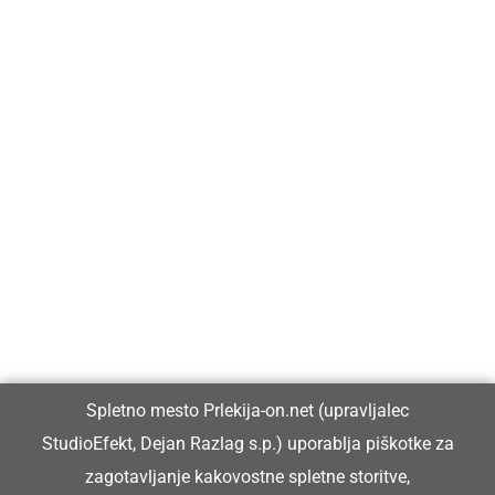
Prlekija-on.net je največji in najbolje obiskan spletni medij v
Prlekiji.
Vpisan je v razvid medijev, ki ga vodi Ministrstvo za kulturo
Republike Slovenije, pod zaporedno številko 1529.
Glavni in odgovorni urednik:
Spletno mesto Prlekija-on.net (upravljalec
Dejan Razlag
StudioEfekt, Dejan Razlag s.p.) uporablja piškotke za
info@prlekija-on.net
zagotavljanje kakovostne spletne storitve,