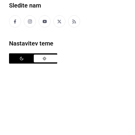
Sledite nam
V ponedeljek smo poročali, da so
na ormoškem
sodišču prejeli dve kuverti z neznanim belim
prahom
. Zaradi tega so stavbo evakuirali, v sami
Nastavitev teme
zgradbi pa je devet oseb ostalo v karanteni, zaprt je
bil cel vhod stavbe v kateri je sodišče.
Gasilci so v prostore vstopali samo v posebnih
zaščitnih oblekah, kuverte pa so prevzeli pripadniki
specialne protiteroristične enote iz Ljubljane. Analiza
je nato pozno popoldne pokazala, da pri tem ne gre
za nevarno snov. Delavci, ki so ostali v karanteni, so
tako lahko zgradbo zapustili. Preiskava se sicer