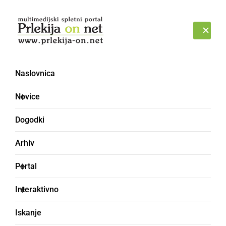
Prijava
SOBOTA, 8. AVGUST 2026
Naslovnica
Novice
Dogodki
Arhiv
ČRNA KRONIKA
Portal
Beli prah v kuvertah ni
Interaktivno
bil nevaren
Iskanje