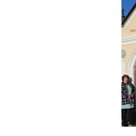
Genovefa Lovrenko ob kapelici