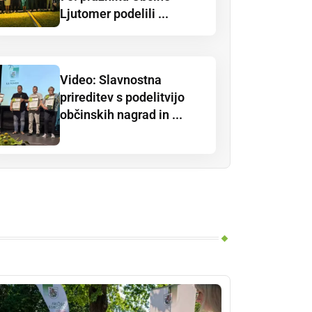
Ljutomer podelili ...
Video: Slavnostna
prireditev s podelitvijo
občinskih nagrad in ...