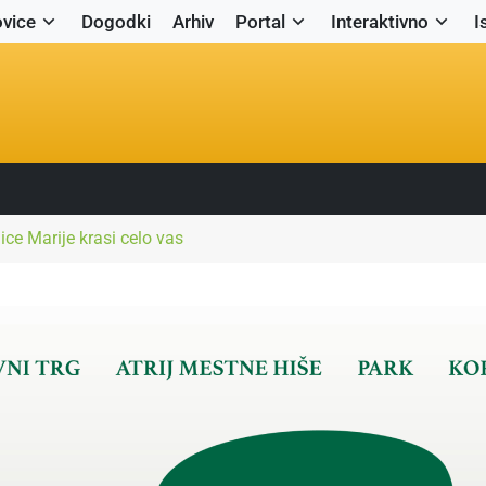
vice
Dogodki
Arhiv
Portal
Interaktivno
I
ice Marije krasi celo vas