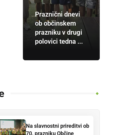
Praznični dnevi
ob občinskem
prazniku v drugi
polovici tedna ...
e
Na slavnostni prireditvi ob
70. prazniku Občine