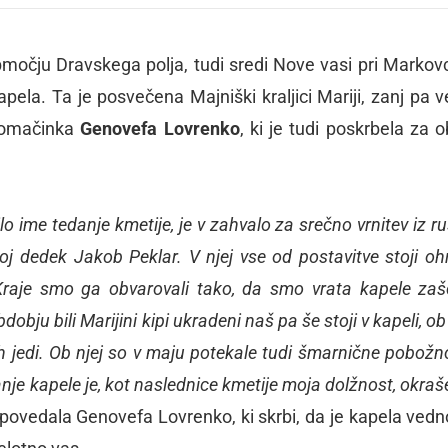
močju Dravskega polja, tudi sredi Nove vasi pri Markovci
pela. Ta je posvečena Majniški kraljici Mariji, zanj pa v
 domačinka
Genovefa Lovrenko
, ki je tudi poskrbela za 
ilo ime tedanje kmetije, je v zahvalo za srečno vrnitev iz 
 moj dedek Jakob Peklar. V njej vse od postavitve stoji oh
. Kraje smo ga obvarovali tako, da smo vrata kapele zašči
obju bili Marijini kipi ukradeni naš pa še stoji v kapeli, ob
h jedi. Ob njej so v maju potekale tudi šmarnične pobožnos
anje kapele je, kot naslednice kmetije moja dolžnost, okraš
 povedala Genovefa Lovrenko, ki skrbi, da je kapela vedn