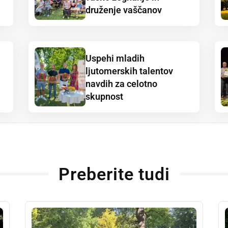
druženje vaščanov
Uspehi mladih
ljutomerskih talentov
navdih za celotno
skupnost
Preberite tudi