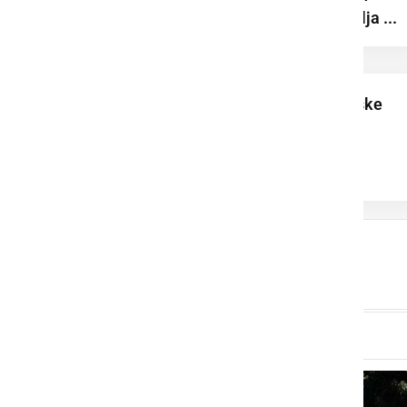
turizmu ter pripravlja ...
Poletne krvodajalske
akcije v Ljutomeru