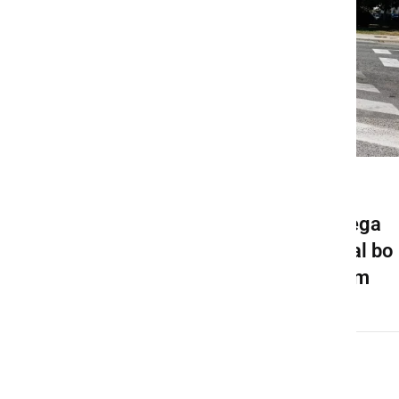
GOSPODARSTVO
Pričela se bo gradnja novega
krožišča v Ljutomeru, veljal bo
spremenjen prometni režim