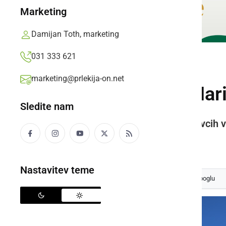
Marketing
Damijan Toth, marketing
031 333 621
KULTURA IN IZOBRAŽEVANJE
marketing@prlekija-on.net
Kapela kraljice Mari
Sledite nam
Za kapelo v Novi vasi pri Markovcih 
Prlekija-on.net,
torek, 13. december 2016 ob 13:29
Nastavitev teme
Izberite
Prlekijo
kot svoj prednostni vir na Googlu