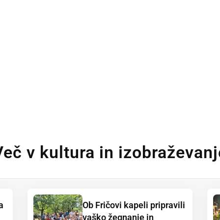
Več v kultura in izobraževanj
a
Ob Fričovi kapeli pripravili
vaško žegnanje in