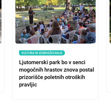
KULTURA IN IZOBRAŽEVANJE
Ljutomerski park bo v senci
mogočnih hrastov znova postal
prizorišče poletnih otroških
pravljic