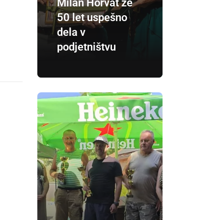
Milan Horvat že
50 let uspešno
dela v
podjetništvu