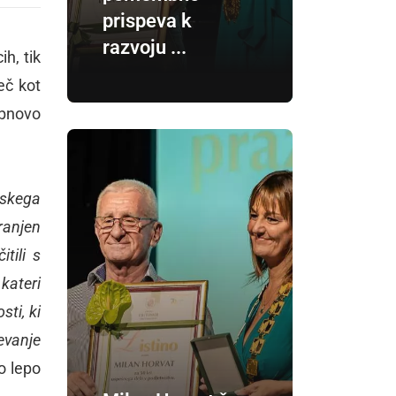
prispeva k
razvoju ...
h, tik
eč kot
obnovo
ruskega
ranjen
tili s
 kateri
ti, ki
evanje
o lepo