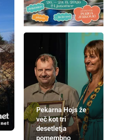
Pekarna Hojs že
več kot tri
desetletja
pomembno