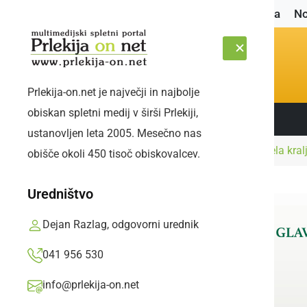
Naslovnica
No
Prlekija-on.net je največji in najbolje
obiskan spletni medij v širši Prlekiji,
Sledite nam:
PETEK, 7. AVGUST 2026
ustanovljen leta 2005. Mesečno nas
Naslovnica
Kultura in izobraževanje
Kapela kralj
obišče okoli 450 tisoč obiskovalcev.
Uredništvo
Dejan Razlag, odgovorni urednik
041 956 530
info@prlekija-on.net