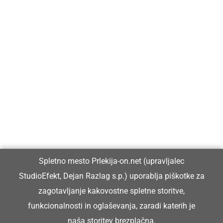
Prlekija-on.net je največji in najbolje obiskan spletni medij v
Prlekiji.
Vpisan je v razvid medijev, ki ga vodi Ministrstvo za kulturo
Republike Slovenije, pod zaporedno številko 1529.
Glavni in odgovorni urednik:
Spletno mesto Prlekija-on.net (upravljalec
Dejan Razlag
StudioEfekt, Dejan Razlag s.p.) uporablja piškotke za
info@prlekija-on.net
zagotavljanje kakovostne spletne storitve,
funkcionalnosti in oglaševanja, zaradi katerih je
naša storitev brezplačna.