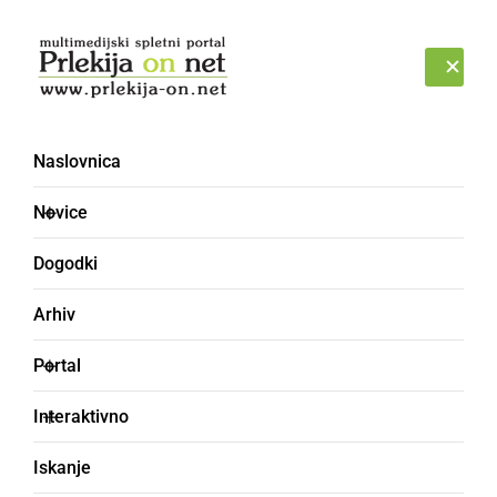
Prijava
PETEK, 7. AVGUST 2026
Naslovnica
Novice
Dogodki
Arhiv
ŠPORT
Portal
Magi prvi na
Interaktivno
Silvestrskem teku
Iskanje