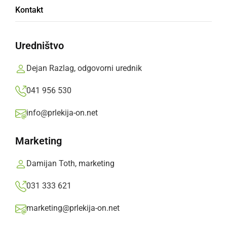
Kontakt
Obdukcija trupel, ki so jih našli v Veržeju je
pokazala na zastrupitev z ogljikovim
Uredništvo
monoksidom
Dejan Razlag, odgovorni urednik
Dejan Razlag,
ponedeljek, 11. januar 2010 ob 14:53
041 956 530
info@prlekija-on.net
»
Izberite
Prlekijo
kot svoj prednostni vir na Googlu
Marketing
Damijan Toth, marketing
031 333 621
marketing@prlekija-on.net