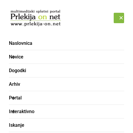
Prijava
PONEDELJEK, 10. AVGUST 2026
Naslovnica
Novice
Dogodki
Arhiv
ČRNA KRONIKA
Portal
Vzrok za smrt
Interaktivno
zastrupitev z ogljikovim
Iskanje
monoksidom