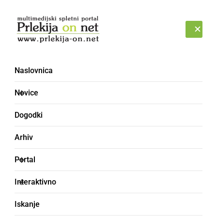
Prijava
ČETRTEK, 6. AVGUST 2026
Naslovnica
Novice
Dogodki
Arhiv
ČRNA KRONIKA
Portal
Avtobus zgorel v celoti
Interaktivno
Po nestrokovni oceni je na avtobusu nastalo
Iskanje
za okoli 60.000 evrov škode