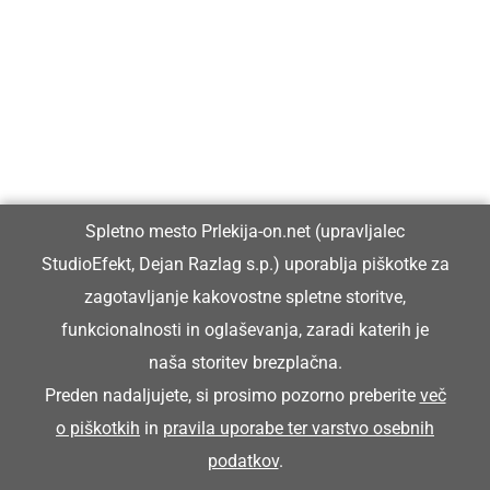
Prlekija-on.net je največji in najbolje obiskan spletni medij v
Prlekiji.
Vpisan je v razvid medijev, ki ga vodi Ministrstvo za kulturo
Republike Slovenije, pod zaporedno številko 1529.
Glavni in odgovorni urednik:
Spletno mesto Prlekija-on.net (upravljalec
Dejan Razlag
StudioEfekt, Dejan Razlag s.p.) uporablja piškotke za
info@prlekija-on.net
zagotavljanje kakovostne spletne storitve,
funkcionalnosti in oglaševanja, zaradi katerih je
naša storitev brezplačna.
Preden nadaljujete, si prosimo pozorno preberite
več
o piškotkih
in
pravila uporabe ter varstvo osebnih
© Prlekija-on.net | 2005 - 2026 | Vse pravice pridržane |
podatkov
.
info@prlekija-on.net