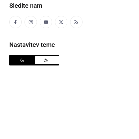
Najboljši gredo na državno tekmovanje
Sledite nam
Na Glasbenih šolah Ptuj (trobenta), Ormož (komorna
skupina s klavirjem) in Slovenska Bistrica
Nastavitev teme
(harmonika), je potekalo 20. regijsko tekmovanje
mladih glasbenikove Štajerske in Pomurja. In med
udeleženci so bili tudi učenci in učenke Glasbene
šole Gornja Radgona (GŠ GR), ki so se znova odlično
odrezali. Kar nekaj jih je osvojilo vrhunske rezultate,
štirje pa so posegli po zlatih priznanjih in vsi oni so se
tako uvrstili na državno tekmovanje mladih
glasbenikov Republike Slovenije - TEMSIG, ki bo 6. -
20. 3. 2017, na glasbenih šolah Gorenjske regije.
Vsem prejemnikom priznanj in njihovim mentorjem