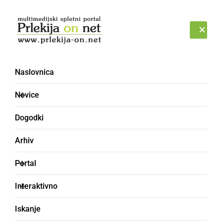
Prijava
PETEK, 7. AVGUST 2026
Naslovnica
Novice
Dogodki
Arhiv
KULTURA IN IZOBRAŽEVANJE
Portal
Znova lepi dosežki
Interaktivno
mladih radgonskih
Iskanje
glasbenikov