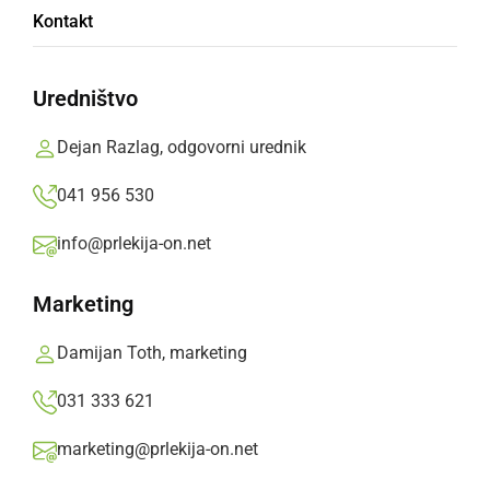
Kontakt
Najboljši gredo na državno tekmovanje
Uredništvo
Prlekija-on.net,
petek, 3. februar 2017 ob 17:42
Dejan Razlag, odgovorni urednik
»
Izberite
Prlekijo
kot svoj prednostni vir na Googlu
041 956 530
info@prlekija-on.net
Marketing
Damijan Toth, marketing
031 333 621
marketing@prlekija-on.net