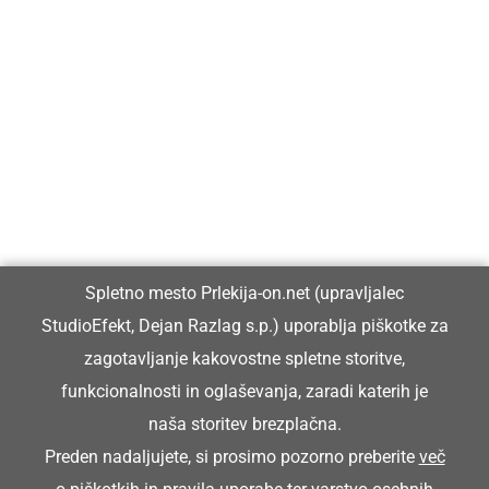
Prlekija-on.net je največji in najbolje obiskan spletni medij v
Prlekiji.
Vpisan je v razvid medijev, ki ga vodi Ministrstvo za kulturo
Republike Slovenije, pod zaporedno številko 1529.
Glavni in odgovorni urednik:
Spletno mesto Prlekija-on.net (upravljalec
Dejan Razlag
StudioEfekt, Dejan Razlag s.p.) uporablja piškotke za
info@prlekija-on.net
zagotavljanje kakovostne spletne storitve,
funkcionalnosti in oglaševanja, zaradi katerih je
naša storitev brezplačna.
Preden nadaljujete, si prosimo pozorno preberite
več